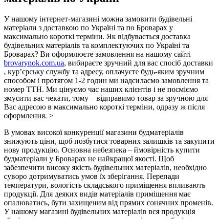
У нашому інтернет-магазині можна замовити будівельні
матеріали з доставкою по Україні та по Броварах у
максимально короткі терміни. Як відбувається доставка
будівельних матеріалів та комплектуючих по Україні та
Броварах? Ви оформлюєте замовлення на нашому сайті
brovarynok.com.ua
, вибираєте зручний для вас спосіб доставки
, кур’єрську службу та адресу, оплачуєте будь-яким зручним
способом і протягом 1-2 годин ми надсилаємо замовлення та
номер ТТН. Ми цінуємо час наших клієнтів і не посміємо
змусити вас чекати, тому – відправимо товар за зручною для
Вас адресою в максимально короткі терміни, одразу ж після
оформлення. >
В умовах високої конкуренції магазини будматеріалів
знижують ціни, щоб позбутися товарних залишків та закупити
нову продукцію. Основна небезпека – ймовірність купити
будматеріали у Броварах не найкращої якості. Щоб
забезпечити високу якість будівельних матеріалів, необхідно
суворо дотримуватись умов їх зберігання. Перепади
температури, вологість складського приміщення впливають
продукції. Для деяких видів матеріалів приміщення має
опалюватись, бути захищеним від прямих сонячних променів.
У нашому магазині будівельних матеріалів вся продукція