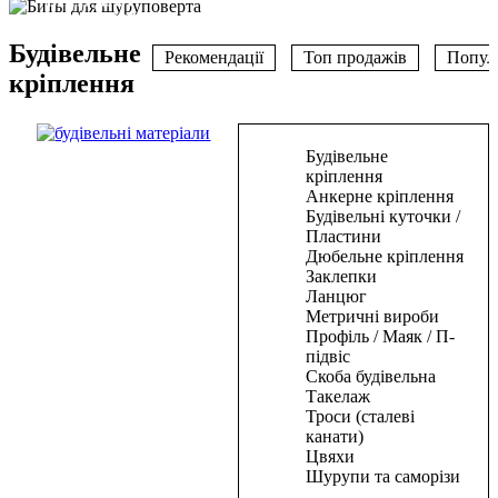
Дивитись
ШУРУПОВЕРТА
Дивитись
Будівельне
Дивитись
Рекомендації
Топ продажів
Попул
кріплення
Будівельне
В
В
В
кріплення
корзину
корзину
корзину
Анкерне кріплення
Будівельні куточки /
Цвяхи
Цвяхи
Цвяхи
Пластини
для
для
для
Дюбельне кріплення
Заклепки
пневмостеплера
пневмостеплера
пневмостеплера
Ланцюг
50*1,25*1мм(5000шт)
50*1,25*1мм(5000шт)
50*1,25*1мм(5000шт)
Метричні вироби
Профіль / Маяк / П-
334,50
334,50
334,50
₴
₴
₴
підвіс
В
В
В
Скоба будівельна
корзину
корзину
корзину
Такелаж
Троси (сталеві
канати)
В
В
В
Цвяхи
корзину
корзину
корзину
Шурупи та саморізи