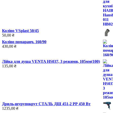
Коліно VSplast 50/45
50,00
₴
Коліно помаранч. 160/90
430,00
₴
Лійка для душа VENTA HS037, 3 режими, 105мм(100)
135,00
₴
Дриль-шурупокрут СТАЛЬ ДШ 451-2 РР 450 Вт
1235,00
₴