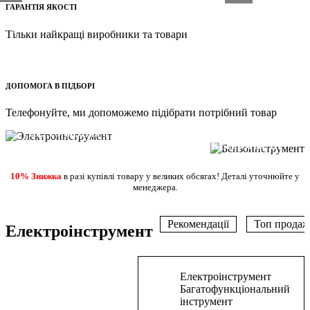
ГАРАНТІЯ ЯКОСТІ
Тільки найкращі виробники та товари
ДОПОМОГА В ПІДБОРІ
ВЖЕ У ПРОДАЖУ
Телефонуйте, ми допоможемо підібрати потрібний товар
ВЖЕ У ПРОДАЖУ
ШУРУПОВЕРТИ
ДРЕЛІ ПЕРФОРАТОРИ
БЕНЗОПИЛИ
ГАЗОНОКОСАРКИ
ДЕТАЛЬНІШЕ
ТОВАРИ ДЛЯ
Переглянути
ТІЛЬКИ ЯКІСНІ
Переглянути
ДОСТАВКА
Детальніше
10% Знижка
в разі купівлі товару у великих обсягах! Деталі уточнюйте у
ДЕТАЛЬНІШЕ
РЕМОНТУ,
товари
ТОВАРИ
товари
ПО ВСІЙ
менеджера.
БУДІВНИЦТВА ТА
ТА
ТЕРИТОРІЇ
ГОСПОДАРСЬКИХ
КОМПЛЕКТУЮЧІ
УКРАЇНИ
ЦІЛЕЙ
Рекомендації
Топ продаж
Електроінструмент
Електроінструмент
В
В
В
В
В
В
В
В
Багатофункціональний
корзину
корзину
корзину
корзину
корзину
корзину
корзину
корзину
інструмент