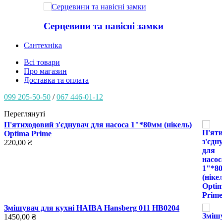
Серцевини та навісні замки
Сантехніка
Всі товари
Про магазин
Доставка та оплата
099 205-50-50
/
067 446-01-12
Переглянуті
П'ятиходовий з'єднувач для насоса 1"*80мм (нікель)
Optima Prime
220,00
₴
Змішувач для кухні HAIBA Hansberg 011 HB0204
1450,00
₴