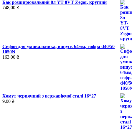
Бак розширювальний 8л YT-8VT Zegor, круглий
748,00
₴
Сифон для умивальника, випуск 64мм, гофра d40/50
1050N
163,00
₴
Хомут червячний з нержавіючої сталі 16*27
9,00
₴