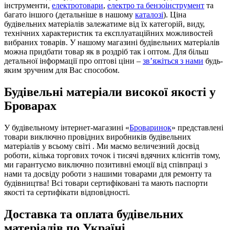
інструменти,
електротовари
,
електро та бензоінструмент
та
багато іншого (детальніше в нашому
каталозі
). Ціна
будівельних матеріалів залежатиме від їх категорій, виду,
технічних характеристик та експлуатаційних можливостей
вибраних товарів. У нашому магазині будівельних матеріалів
можна придбати товар як в роздріб так і оптом. Для більш
детальної інформації про оптові ціни –
зв’яжіться з нами
будь-
яким зручним для Вас способом.
Будівельні матеріали високої якості у
Броварах
У будівельному інтернет-магазині «
Броваринок
» представлені
товари виключно провідних виробників будівельних
матеріалів у всьому світі . Ми маємо величезний досвід
роботи, кілька торгових точок і тисячі вдячних клієнтів тому,
ми гарантуємо виключно позитивні емоції від співпраці з
нами та досвіду роботи з нашими товарами для ремонту та
будівництва! Всі товари сертифіковані та мають паспорти
якості та сертифікати відповідності.
Доставка та оплата будівельних
матеріалів по Україні