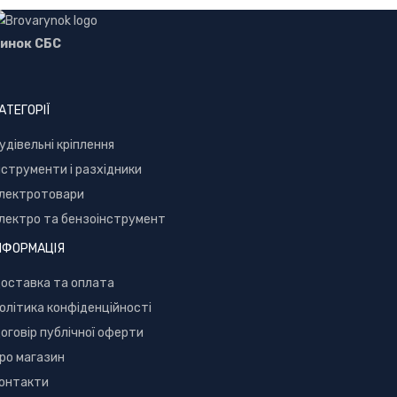
инок СБС
АТЕГОРІЇ
уд
івельні кріплення
нструменти і разхідники
лектротовари
лектро та бензоінструмент
НФОРМАЦІЯ
оставка та оплата
олітика конфіденційності
оговір публічної оферти
ро магазин
онтакти