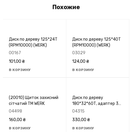
Похожие
Диск по дереву 125*24T
Диск по дереву 125*40T
(RPM10000) (WERK)
(RPM10000) (WERK)
00167
03029
101,00
₴
124,00
₴
В КОРЗИНУ
В КОРЗИНУ
(20010) Щиток захисний
Диск по дереву
сітчатий ТМ WERK
180*32*60Т, адаптер 32-
30, 8500 об/хв, GRANITE
04498
04315
5-18-061
160,00
₴
330,00
₴
В КОРЗИНУ
В КОРЗИНУ