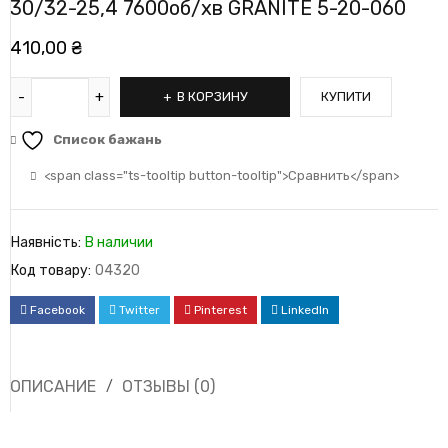
30/32-25,4 7600об/хв GRANITE 5-20-060
410,00
₴
В КОРЗИНУ
КУПИТИ
Список бажань
<span class="ts-tooltip button-tooltip">Сравнить</span>
Наявність:
В наличии
Код товару:
04320
Facebook
Twitter
Pinterest
LinkedIn
ОПИСАНИЕ
ОТЗЫВЫ (0)