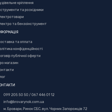
удівельне кріплення
нструменти та розхідники
лектротовари
лектро та бензоінструмент
НФОРМАЦІЯ
оставка та оплата
олітика конфіденційності
оговір публічної оферти
ро магазин
онтакти
лог
ОНТАКТИ
099 205 50 50
/
067 446 01 12
info@brovarynok.com.ua
м. Бровари, Ринок СБС, вул. Чорних Запорожців 72