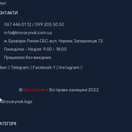
лог
ОНТАКТИ
067 446 01 12
/
099 205 50 50
info@brovarynok.com.ua
м. Бровари, Ринок СБС, вул. Чорних Запорожців 72
Понеділок – Неділя 9:00 – 18:00
Працюємо без вихідних
iber
Telegram
Facebook-f
Instagram
©
Brovarynok
– Всі права захищені 2022
АТЕГОРІІ