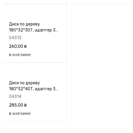
Диск по дереву
180*32*30Т, адаптер 32-
30, 8500 об/хв, GRANITE
04313
5-18-031
260,00
₴
В КОРЗИНУ
Диск по дереву
180*32*40Т, адаптер 32-
30, 8400 об/хв, GRANITE
04314
5-18-041
285,00
₴
В КОРЗИНУ