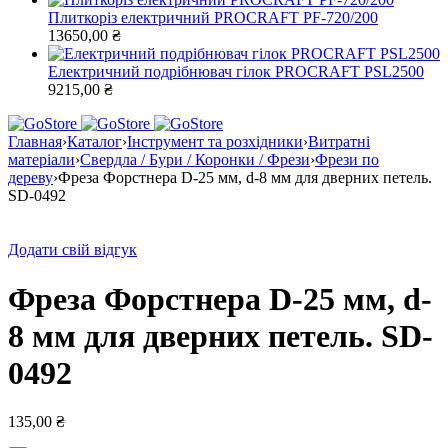
Плиткоріз електричний PROCRAFT PF-720/200
13650,00
₴
Електричний подрібнювач гілок PROCRAFT PSL2500
9215,00
₴
Главная
›
Каталог
›
Інструмент та розхідники
›
Витратні
матеріали
›
Свердла / Бури / Коронки / Фрези
›
Фрези по
дереву
›
Фреза Форстнера D-25 мм, d-8 мм для дверних петель.
SD-0492
Додати свій відгук
Фреза Форстнера D-25 мм, d-
8 мм для дверних петель. SD-
0492
135,00
₴