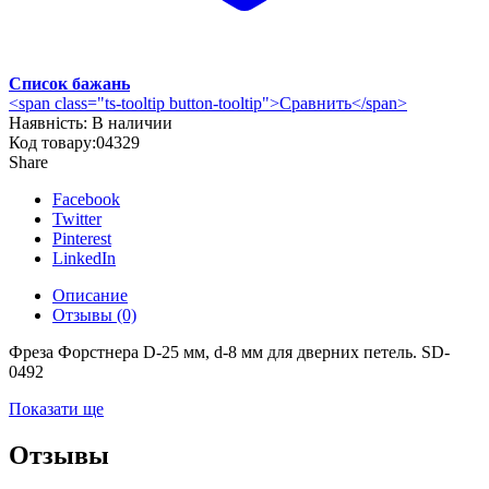
Список бажань
<span class="ts-tooltip button-tooltip">Сравнить</span>
Наявність:
В наличии
Код товару:
04329
Share
Facebook
Twitter
Pinterest
LinkedIn
Описание
Отзывы (0)
Фреза Форстнера D-25 мм, d-8 мм для дверних петель. SD-
0492
Показати ще
Отзывы