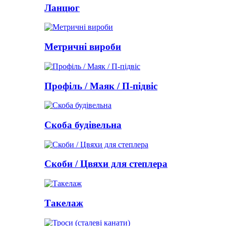
Ланцюг
Метричні вироби
Профіль / Маяк / П-підвіс
Скоба будівельна
Скоби / Цвяхи для степлера
Такелаж