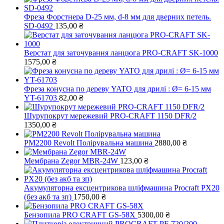
Фреза Форстнера D-25 мм, d-8 мм для дверних петель.
SD-0492
135,00
₴
Верстат для заточування ланцюга PRO-CRAFT SK-1000
1575,00
₴
Фреза конусна по дереву YATO для дрилі : Ø= 6-15 мм
YT-61703
82,00
₴
Шурупокрут мережевий PRO-CRAFT 1150 DFR/2
1350,00
₴
PM2200 Revolt Полірувальна машина
2880,00
₴
Мембрана Zegor MBR-24W
123,00
₴
Акумуляторна ексцентрикова шліфмашина Procraft PX20
(без акб та зп)
1750,00
₴
Бензопила PRO CRAFT GS-58X
5300,00
₴