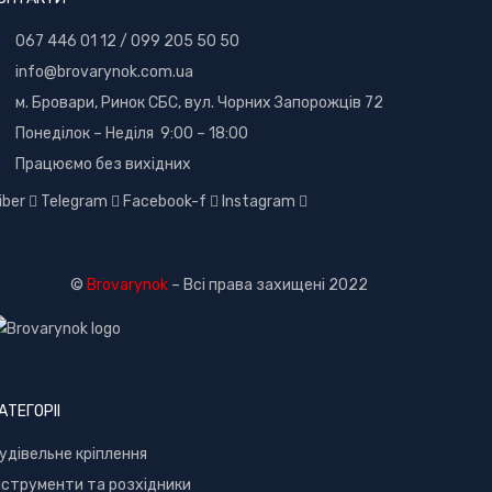
067 446 01 12
/
099 205 50 50
info@brovarynok.com.ua
м. Бровари, Ринок СБС, вул. Чорних Запорожців 72
Понеділок – Неділя 9:00 – 18:00
Працюємо без вихідних
iber
Telegram
Facebook-f
Instagram
©
Brovarynok
– Всі права захищені 2022
АТЕГОРІІ
удівельне кріплення
нструменти та розхідники