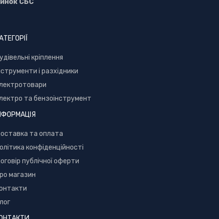
инок СБС
АТЕГОРІЇ
уд
івельні кріплення
нструменти і разхідники
лектротовари
лектро та бензоінструмент
НФОРМАЦІЯ
оставка та оплата
олітика конфіденційності
оговір публічної оферти
ро магазин
онтакти
лог
ОНТАКТИ