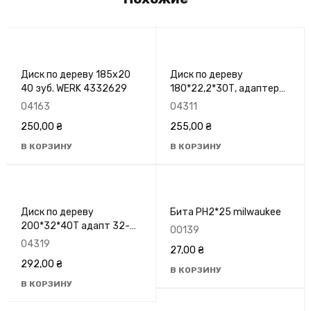
Диск по дереву 185х20
Диск по дереву
40 зуб. WERK 4332629
180*22,2*30Т, адаптер
22,2-20, 8400 об/м
04163
04311
GRANITE 5-18-030
250,00
₴
255,00
₴
В КОРЗИНУ
В КОРЗИНУ
Диск по дереву
Бита PH2*25 milwaukee
200*32*40Т адапт 32-
00139
30/32-25,4 7600об/хв
04319
27,00
₴
GRANITE 5-20-040
292,00
₴
В КОРЗИНУ
В КОРЗИНУ