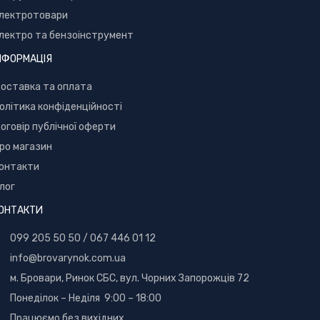
лектротовари
лектро та бензоінструмент
НФОРМАЦІЯ
оставка та оплата
олітика конфіденційності
оговір публічної оферти
ро магазин
онтакти
лог
ОНТАКТИ
099 205 50 50
/
067 446 01 12
info@brovarynok.com.ua
м. Бровари, Ринок СБС, вул. Чорних Запорожців 72
Понеділок – Неділя 9:00 – 18:00
Працюємо без вихідних