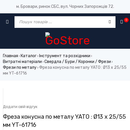
м. Бровари, ринок СБС, вул. Чорних Запорожців 72.
0
Главная
Каталог
Інструмент та розхідники
›
›
›
Витратні матеріали
Свердла / Бури / Коронки / Фрези
›
›
Фрези по металу
Фреза конусна по металу YATO : Ø13 x 25/55
›
мм YT-61716
Додати свій відгук
Фреза конусна по металу YATO : Ø13 x 25/55
мм YT-61716