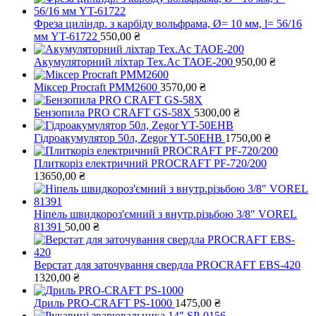
Фреза циліндр. з карбіду вольфрама, Ø= 10 мм, l= 56/16
мм YT-61722
550,00
₴
Акумуляторний ліхтар Тех.Ас ТАОЕ-200
950,00
₴
Міксер Procraft PMM2600
3570,00
₴
Бензопила PRO CRAFT GS-58X
5300,00
₴
Гідроакумулятор 50л, Zegor YT-50EHB
1750,00
₴
Плиткоріз електричний PROCRAFT PF-720/200
13650,00
₴
Ніпель швидкороз'ємний з внутр.різьбою 3/8" VOREL
81391
50,00
₴
Верстат для заточування свердла PROCRAFT ЕВS-420
1320,00
₴
Дриль PRO-CRAFT PS-1000
1475,00
₴