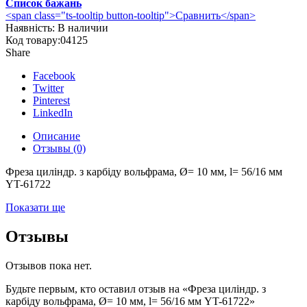
Список бажань
<span class="ts-tooltip button-tooltip">Сравнить</span>
Наявність:
В наличии
Код товару:
04125
Share
Facebook
Twitter
Pinterest
LinkedIn
Описание
Отзывы (0)
Фреза циліндр. з карбіду вольфрама, Ø= 10 мм, l= 56/16 мм
YT-61722
Показати ще
Отзывы
Отзывов пока нет.
Будьте первым, кто оставил отзыв на «Фреза циліндр. з
карбіду вольфрама, Ø= 10 мм, l= 56/16 мм YT-61722»