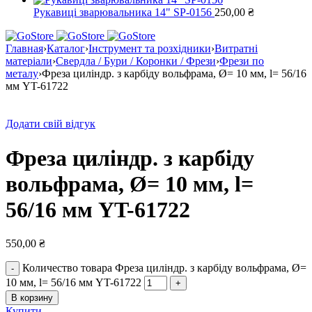
Рукавиці зварювальника 14" SP-0156
250,00
₴
Главная
›
Каталог
›
Інструмент та розхідники
›
Витратні
матеріали
›
Свердла / Бури / Коронки / Фрези
›
Фрези по
металу
›
Фреза циліндр. з карбіду вольфрама, Ø= 10 мм, l= 56/16
мм YT-61722
Додати свій відгук
Фреза циліндр. з карбіду
вольфрама, Ø= 10 мм, l=
56/16 мм YT-61722
550,00
₴
Количество товара Фреза циліндр. з карбіду вольфрама, Ø=
10 мм, l= 56/16 мм YT-61722
В корзину
Купити