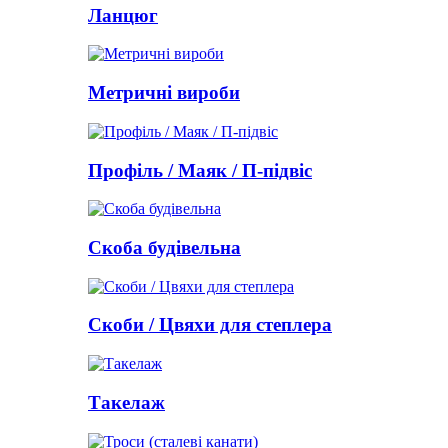
Ланцюг
Метричні вироби
Профіль / Маяк / П-підвіс
Скоба будівельна
Скоби / Цвяхи для степлера
Такелаж