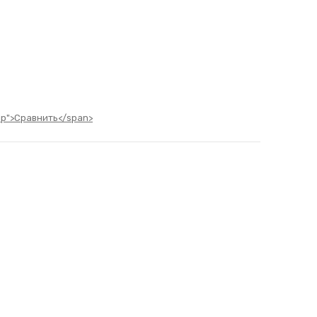
ltip">Сравнить</span>