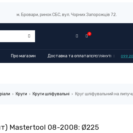
м. Бровари, ринок СБС, вул. Чорних Запорожців 72.
0
Про магазин
Доставка та оплата
ПЕРЕГЛЯНУТІ
099 2
ріали
Круги
Круги шліфувальні
Круг шліфувальний на липучц
›
›
›
т) Mastertool 08-2008: Ø225