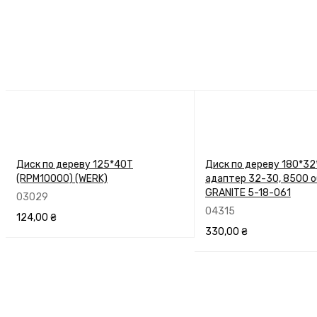
Диск по дереву 125*40T
Диск по дереву 180*32
(RPM10000) (WERK)
адаптер 32-30, 8500 о
GRANITE 5-18-061
03029
04315
124,00
₴
330,00
₴
В КОРЗИНУ
ПЕРЕГЛЯНУТИ
В КОРЗИНУ
ПЕРЕГЛЯН