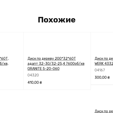
Похожие
*60Т,
Диск по дереву 200*32*60Т
Диск по д
б/хв,
адапт 32-30/32-25,4 7600об/хв
WERK 433
GRANITE 5-20-060
04167
04320
300,00
₴
410,00
₴
В КОРЗИН
УТИ
В КОРЗИНУ
ПЕРЕГЛЯНУТИ
Диск по де