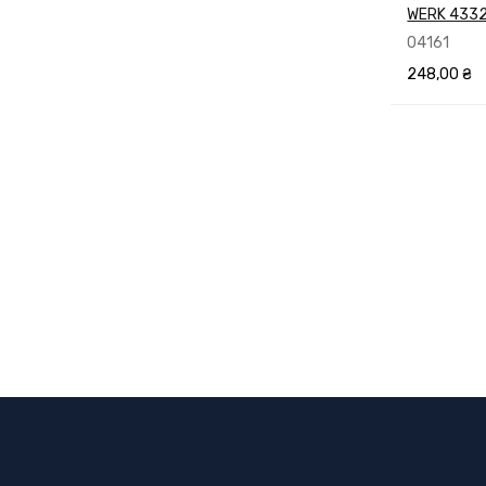
WERK 433
04161
248,00
₴
В КОРЗИН