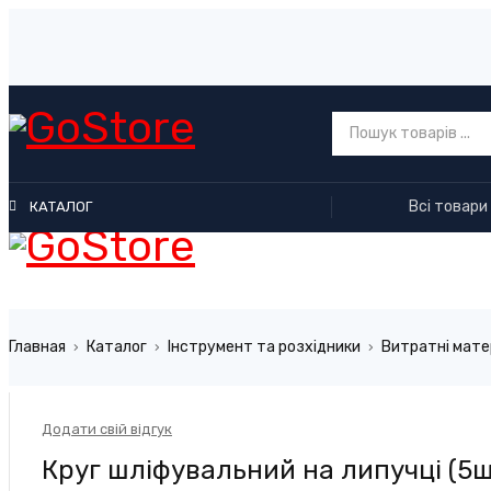
Всі товари
КАТАЛОГ
Главная
Каталог
Інструмент та розхідники
Витратні мате
›
›
›
Додати свій відгук
Круг шліфувальний на липучці (5ш