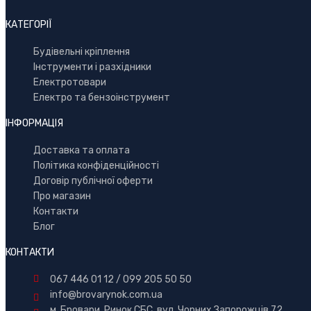
КАТЕГОРІЇ
Буд
івельні кріплення
Інструменти і разхідники
Електротовари
Електро та бензоінструмент
ІНФОРМАЦІЯ
Доставка та оплата
Політика конфіденційності
Договір публічної оферти
Про магазин
Контакти
Блог
КОНТАКТИ
067 446 01 12
/
099 205 50 50
info@brovarynok.com.ua
м. Бровари, Ринок СБС, вул. Чорних Запорожців 72