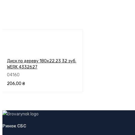
Диск по дереву 180х22.23 32 зуб.
WERK 4332627
04160
206,00
₴
В КОРЗИНУ
ПЕРЕГЛЯНУТИ
Ринок СБС