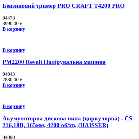
Бензиновий тример PRO СRAFT Т4200 PRO
04478
3990,00
₴
В корзину
В корзину
PM2200 Revolt Полірувальна машина
04043
2880,00
₴
В корзину
В корзину
Акумуляторна дискова пила (циркулярна) - CS
216,18В, 165мм, 4200 об/хв, (HAISSER)
04090