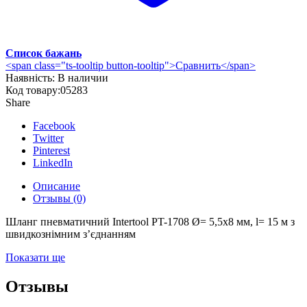
Список бажань
<span class="ts-tooltip button-tooltip">Сравнить</span>
Наявність:
В наличии
Код товару:
05283
Share
Facebook
Twitter
Pinterest
LinkedIn
Описание
Отзывы (0)
Шланг пневматичний Intertool PT-1708 Ø= 5,5х8 мм, l= 15 м з
швидкознімним з’єднанням
Показати ще
Отзывы