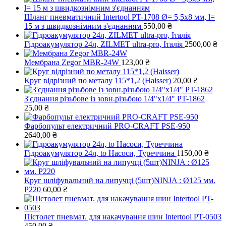
Шланг пневматичний Intertool PT-1708 Ø= 5,5х8 мм, l=
15 м з швидкознімним з'єднанням
550,00
₴
Гідроакумулятор 24л, ZILMET ultra-pro, Італія
2500,00
₴
Мембрана Zegor MBR-24W
123,00
₴
Круг відрізний по металу 115*1,2 (Haisser)
20,00
₴
З'єднання різьбове із зовн.різьбою 1/4"х1/4" PT-1862
25,00
₴
Фарбопульт електричний PRO-CRAFT PSE-950
2640,00
₴
Гідроакумулятор 24л, to Насоси, Туреччина
1150,00
₴
Круг шліфувальний на липучці (5шт)NINJA : Ø125 мм.
Р220
60,00
₴
Пістолет пневмат. для накачування шин Intertool PT-0503
450,00
₴