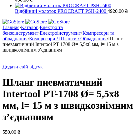
Відбійний молоток PROCRAFT PSH-2400
4920,00
₴
Главная
›
Каталог
›
Електро та
бензоінструмент
›
Електроінструмент
›
Компресори та
обладнання
›
Компресори / Шланги / Обладнання
›
Шланг
пневматичний Intertool PT-1708 Ø= 5,5х8 мм, l= 15 м з
швидкознімним з’єднанням
Додати свій відгук
Шланг пневматичний
Intertool PT-1708 Ø= 5,5х8
мм, l= 15 м з швидкознімним
з’єднанням
550,00
₴