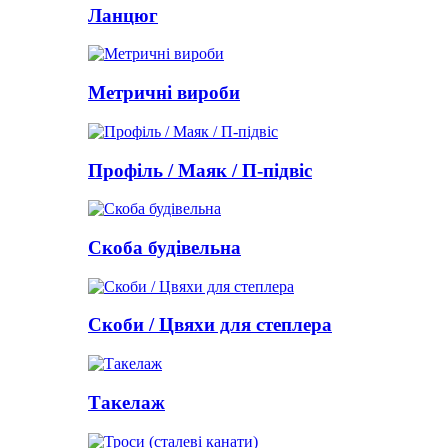
Ланцюг
Метричні вироби
Профіль / Маяк / П-підвіс
Скоба будівельна
Скоби / Цвяхи для степлера
Такелаж