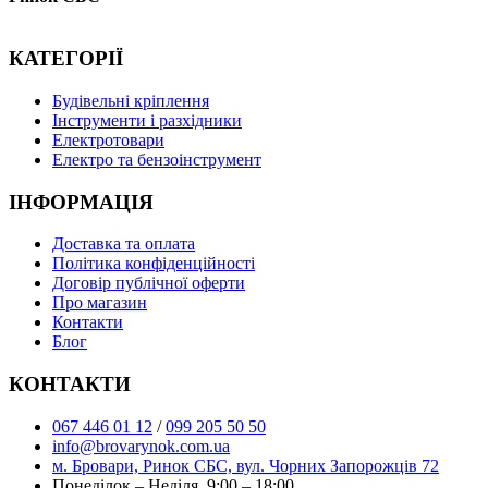
КАТЕГОРІЇ
Буд
івельні кріплення
Інструменти і разхідники
Електротовари
Електро та бензоінструмент
ІНФОРМАЦІЯ
Доставка та оплата
Політика конфіденційності
Договір публічної оферти
Про магазин
Контакти
Блог
КОНТАКТИ
067 446 01 12
/
099 205 50 50
info@brovarynok.com.ua
м. Бровари, Ринок СБС, вул. Чорних Запорожців 72
Понеділок – Неділя 9:00 – 18:00