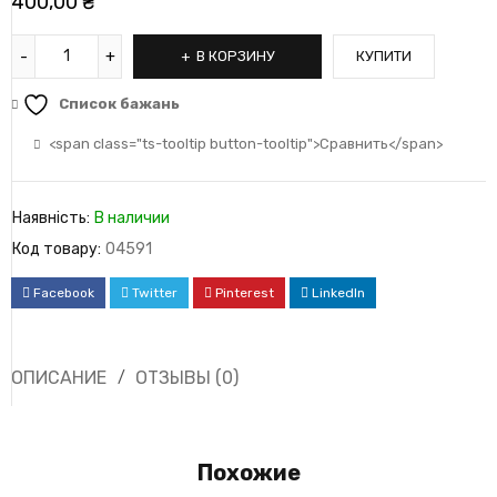
400,00
₴
В КОРЗИНУ
КУПИТИ
Список бажань
<span class="ts-tooltip button-tooltip">Сравнить</span>
Наявність:
В наличии
Код товару:
04591
Facebook
Twitter
Pinterest
LinkedIn
ОПИСАНИЕ
ОТЗЫВЫ (0)
Похожие