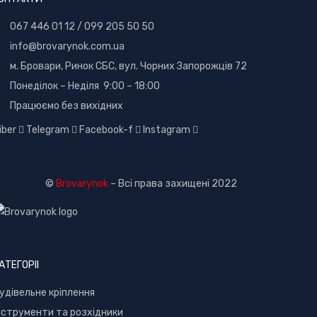
067 446 01 12
/
099 205 50 50
info@brovarynok.com.ua
м. Бровари, Ринок СБС, вул. Чорних Запорожців 72
Понеділок – Неділя 9:00 – 18:00
Працюємо без вихідних
iber
Telegram
Facebook-f
Instagram
©
Brovarynok
– Всі права захищені 2022
АТЕГОРІІ
удівельне кріплення
нструменти та розхідники