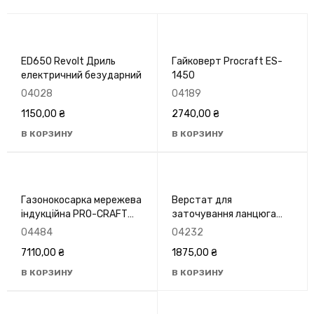
ED650 Revolt Дриль
Гайковерт Procraft ES-
електричний безударний
1450
04028
04189
1150,00
₴
2740,00
₴
В КОРЗИНУ
В КОРЗИНУ
Газонокосарка мережева
Верстат для
індукційна PRO-CRAFT
заточування ланцюга
NM-2100
PRO-CRAFT SK-1100
04484
04232
7110,00
₴
1875,00
₴
В КОРЗИНУ
В КОРЗИНУ