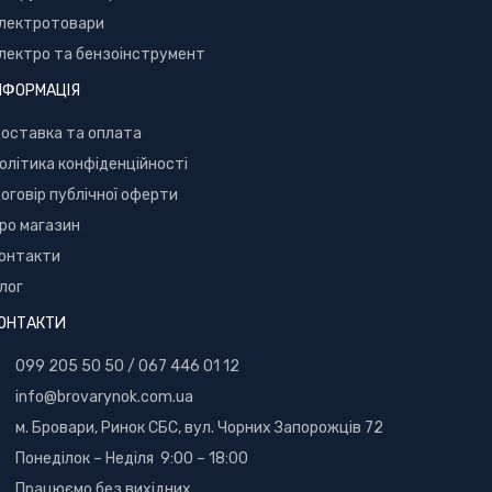
лектротовари
лектро та бензоінструмент
НФОРМАЦІЯ
оставка та оплата
олітика конфіденційності
оговір публічної оферти
ро магазин
онтакти
лог
ОНТАКТИ
099 205 50 50
/
067 446 01 12
info@brovarynok.com.ua
м. Бровари, Ринок СБС, вул. Чорних Запорожців 72
Понеділок – Неділя 9:00 – 18:00
Працюємо без вихідних