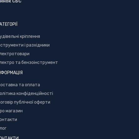
инок СБС
АТЕГОРІЇ
уд
івельні кріплення
нструменти і разхідники
лектротовари
лектро та бензоінструмент
НФОРМАЦІЯ
оставка та оплата
олітика конфіденційності
оговір публічної оферти
ро магазин
онтакти
лог
ОНТАКТИ