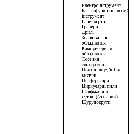
В
Електроінструмент
корзину
Багатофункціональний
інструмент
Рубанок
Гайковерти
Гравери
PROCRAFT
Дрилі
1650
Зварювальне
обладнання
2670,00
₴
Компресори та
В
обладнання
корзину
Лобзики
електричні
В
Ножиці вирубні та
корзину
висічні
Перфоратори
Маска
Циркулярні пили
зварювальна
Шліфмашини
кутові (болгарки)
PRO-
Шурупокрути
CRAFT
SHP90-
30
700,00
₴