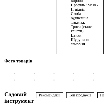
вироби
В
Профіль / Маяк /
корзину
П-підвіс
Скоба
Цвяхи
будівельна
Такелаж
для
Троси (сталеві
пневмостеплера
канати)
20*1,25*1мм(5000шт)
Цвяхи
Шурупи та
158,50
₴
саморізи
В
корзину
Фото товарів
Садовий
Рекомендації
Топ продажів
Поп
інструмент