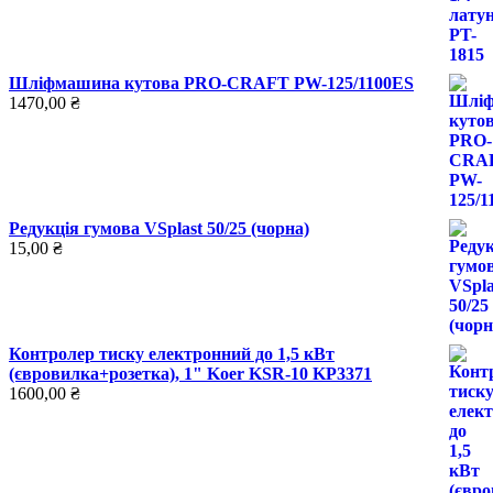
Шліфмашина кутова PRO-CRAFT PW-125/1100ES
1470,00
₴
Редукція гумова VSplast 50/25 (чорна)
15,00
₴
Контролер тиску електронний до 1,5 кВт
(євровилка+розетка), 1" Koer KSR-10 KP3371
1600,00
₴