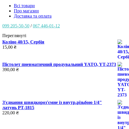
Всі товари
Про магазин
Доставка та оплата
099 205-50-50
/
067 446-01-12
Переглянуті
Коліно 40/15, Сербія
15,00
₴
Пістолет пневматичний продувальний YATO, YT-2373
390,00
₴
З'єднання швидкороз'ємне із внутр.різьбою 1/4"
латунь PT-1815
220,00
₴