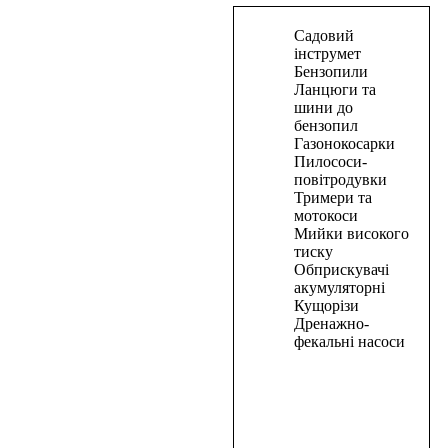
В
Садовий
корзину
інструмет
Бензопили
Газонокосарка
Ланцюги та
шини до
мережева
бензопил
індукційна
Газонокосарки
PRO-
Пилососи-
CRAFT
повітродувки
NM-
Тримери та
мотокоси
2100
Мийки високого
тиску
7110,00
₴
Обприскувачі
В
акумуляторні
корзину
Кущорізи
Дренажно-
В
фекальні насоси
корзину
Скарифікатор
електричний
PROCRAFT