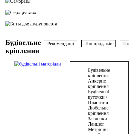
БУДЬ-ЯКИХ РОЗМІРІВ
В НАЯВНОСТІ
СЕРЦЕВИНИ
Дивитись
ЗАМКИ
БІТИ ДЛЯ
Дивитись
ШУРУПОВЕРТА
Дивитись
Будівельне
Рекомендації
Топ продажів
Попу
кріплення
В
Будівельне
корзину
кріплення
Анкерне
Цвяхи
кріплення
Будівельні
для
куточки /
пневмостеплера
Пластини
50*1,25*1мм(5000шт)
Дюбельне
кріплення
334,50
₴
Заклепки
В
Ланцюг
корзину
Метричні