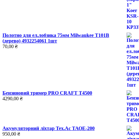
Полотно для ел.лобзика 75мм Milwaukee T101B
(дерево) 4932254061 1шт
70,00
₴
Бензиновий тример PRO СRAFT Т4500
4290,00
₴
Акумуляторний ліхтар Тех.Ас ТАОЕ-200
950,00
₴