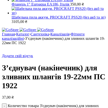
Фланець 1" Euroaqua EA186, Італія
350,00
₴
Шабельна пила аккум. PROCRAFT PSS20 (без акб та зп)
3105,00
₴
Главная
›
Каталог
›
Сантехніка
›
Каналізація
›
Фітинги
каналізаційні
›
З’єднувач (накінечник) для зливних шлангів 19-
22мм ПС 1922
Додати свій відгук
З’єднувач (накінечник) для
зливних шлангів 19-22мм ПС
1922
37,00
₴
Количество товара З'єднувач (накінечник) для зливних