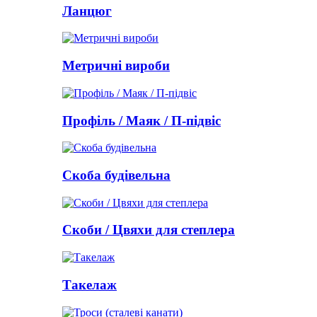
Ланцюг
Метричні вироби
Профіль / Маяк / П-підвіс
Скоба будівельна
Скоби / Цвяхи для степлера
Такелаж