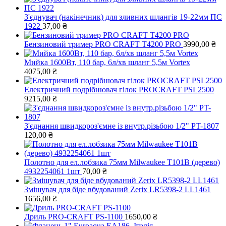
З'єднувач (накінечник) для зливних шлангів 19-22мм ПС
1922
37,00
₴
Бензиновий тример PRO СRAFT Т4200 PRO
3990,00
₴
Мийка 1600Вт, 110 бар, 6л/хв шланг 5,5м Vortex
4075,00
₴
Електричний подрібнювач гілок PROCRAFT PSL2500
9215,00
₴
З'єднання швидкороз'ємне із внутр.різьбою 1/2" PT-1807
120,00
₴
Полотно для ел.лобзика 75мм Milwaukee T101B (дерево)
4932254061 1шт
70,00
₴
Змішувач для біде вбудований Zerix LR5398-2 LL1461
1656,00
₴
Дриль PRO-CRAFT PS-1100
1650,00
₴