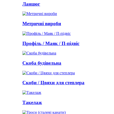
Ланцюг
Метричні вироби
Профіль / Маяк / П-підвіс
Скоба будівельна
Скоби / Цвяхи для степлера
Такелаж