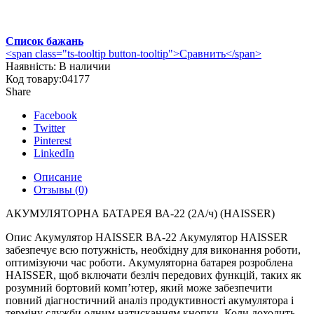
Список бажань
<span class="ts-tooltip button-tooltip">Сравнить</span>
Наявність:
В наличии
Код товару:
04177
Share
Facebook
Twitter
Pinterest
LinkedIn
Описание
Отзывы (0)
АКУМУЛЯТОРНА БАТАРЕЯ ВА-22 (2А/ч) (HAISSER)
Опис Акумулятор HAISSER BA-22 Акумулятор HAISSER
забезпечує всю потужність, необхідну для виконання роботи,
оптимізуючи час роботи. Акумуляторна батарея розроблена
HAISSER, щоб включати безліч передових функцій, таких як
розумний бортовий комп’ютер, який може забезпечити
повний діагностичний аналіз продуктивності акумулятора і
терміну служби одним натисканням кнопки. Коли доходить