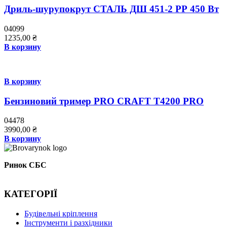
Дриль-шурупокрут СТАЛЬ ДШ 451-2 РР 450 Вт
04099
1235,00
₴
В корзину
В корзину
Бензиновий тример PRO СRAFT Т4200 PRO
04478
3990,00
₴
В корзину
Ринок СБС
КАТЕГОРІЇ
Буд
івельні кріплення
Інструменти і разхідники