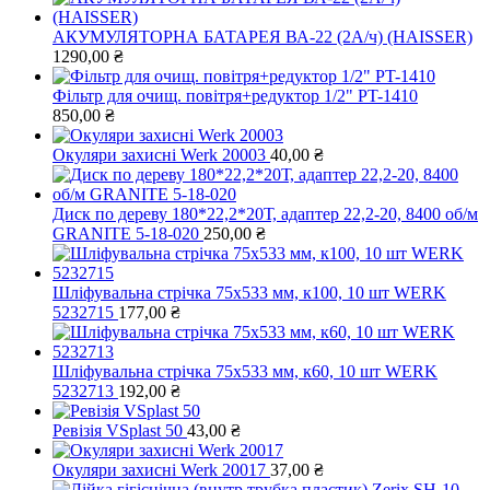
АКУМУЛЯТОРНА БАТАРЕЯ ВА-22 (2А/ч) (HAISSER)
1290,00
₴
Фільтр для очищ. повітря+редуктор 1/2" PT-1410
850,00
₴
Окуляри захисні Werk 20003
40,00
₴
Диск по дереву 180*22,2*20Т, адаптер 22,2-20, 8400 об/м
GRANITE 5-18-020
250,00
₴
Шліфувальна стрічка 75х533 мм, к100, 10 шт WERK
5232715
177,00
₴
Шліфувальна стрічка 75х533 мм, к60, 10 шт WERK
5232713
192,00
₴
Ревізія VSplast 50
43,00
₴
Окуляри захисні Werk 20017
37,00
₴