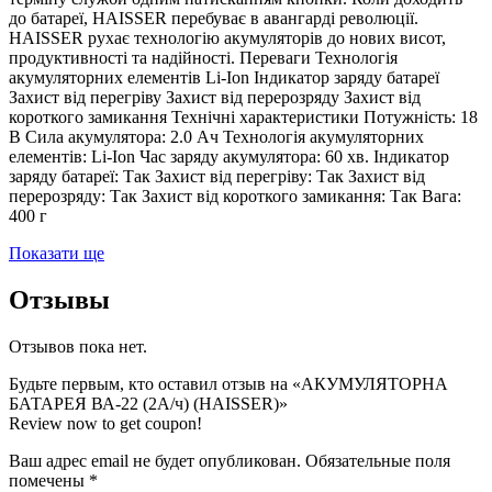
до батареї, HAISSER перебуває в авангарді революції.
HAISSER рухає технологію акумуляторів до нових висот,
продуктивності та надійності. Переваги Технологія
акумуляторних елементів Li-Ion Індикатор заряду батареї
Захист від перегріву Захист від перерозряду Захист від
короткого замикання Технічні характеристики Потужність: 18
В Сила акумулятора: 2.0 Ач Технологія акумуляторних
елементів: Li-Ion Час заряду акумулятора: 60 хв. Індикатор
заряду батареї: Так Захист від перегріву: Так Захист від
перерозряду: Так Захист від короткого замикання: Так Вага:
400 г
Показати ще
Отзывы
Отзывов пока нет.
Будьте первым, кто оставил отзыв на «АКУМУЛЯТОРНА
БАТАРЕЯ ВА-22 (2А/ч) (HAISSER)»
Review now to get coupon!
Ваш адрес email не будет опубликован.
Обязательные поля
помечены
*