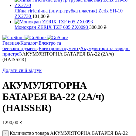
Лійка гігієнічна (внутр.трубка пластик) Zerix SH-10
ZX2730
101,00
₴
Монокран ZERIX TZF 605 ZX0093
300,00
₴
Главная
›
Каталог
›
Електро та
бензоінструмент
›
Електроінструмент
›
Акумулятори та зарядні
пристрої
›
АКУМУЛЯТОРНА БАТАРЕЯ ВА-22 (2А/ч)
(HAISSER)
Додати свій відгук
АКУМУЛЯТОРНА
БАТАРЕЯ ВА-22 (2А/ч)
(HAISSER)
1290,00
₴
Количество товара АКУМУЛЯТОРНА БАТАРЕЯ ВА-22