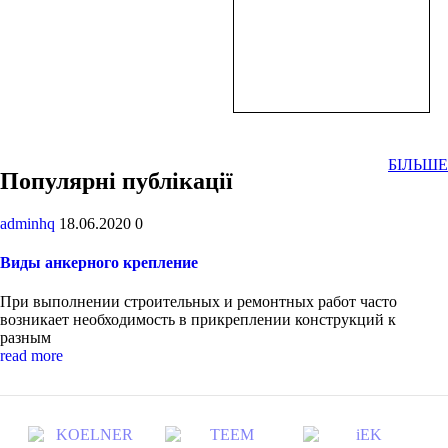
3225,00
9215,00
3570,00
2100,00
3500,00
16220,00
3225,00
9215,00
₴
₴
₴
₴
₴
₴
₴
₴
В
В
В
В
В
В
В
В
корзину
корзину
корзину
корзину
корзину
корзину
корзину
корзину
БІЛЬШЕ
Популярні публікації
adminhq
18.06.2020
0
Виды анкерного крепление
При выполнении строительных и ремонтных работ часто
возникает необходимость в прикреплении конструкций к
разным
read more