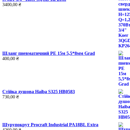
3400,00
₴
Шланг пневматичний PE 15м 5,5*8мм Grad
400,00
₴
Стійка душова Haiba S325 HB0583
730,00
₴
Шурупокрут Procraft Industrial PA18BL Extra
4260,00
₴