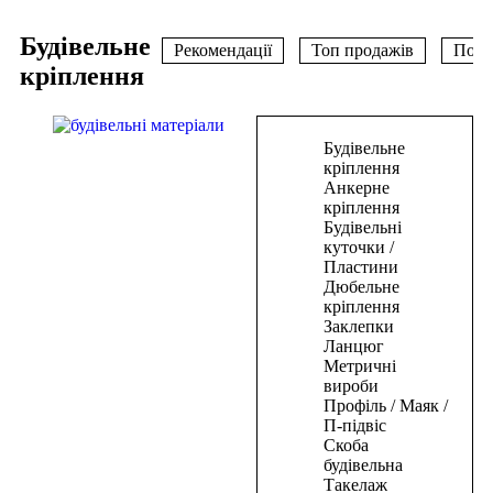
Будівельне
Рекомендації
Топ продажів
Попу
кріплення
В
В
В
корзину
корзину
корзину
Будівельне
кріплення
Цвяхи
Цвяхи
Цвяхи
Анкерне
кріплення
для
для
для
Будівельні
пневмостеплера
пневмостеплера
пневмостеплера
куточки /
50*1,25*1мм(5000шт)
50*1,25*1мм(5000шт)
50*1,25*1мм(5000шт)
Пластини
Дюбельне
334,50
334,50
334,50
₴
₴
₴
кріплення
В
В
В
Заклепки
корзину
корзину
корзину
Ланцюг
В
В
В
Метричні
корзину
корзину
корзину
вироби
Профіль / Маяк /
Цвяхи
Цвяхи
Цвяхи
П-підвіс
Скоба
для
для
для
будівельна
пневмостеплера
пневмостеплера
пневмостеплера
Такелаж