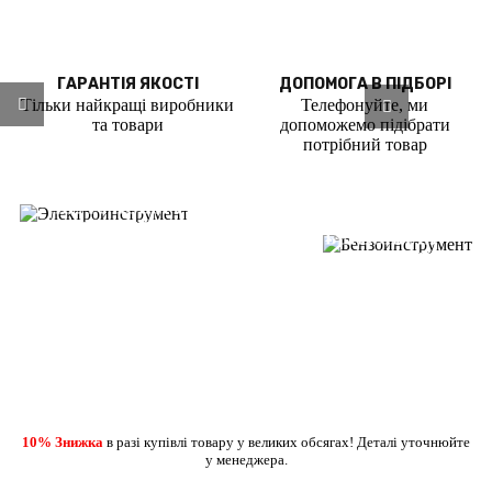
ГАРАНТІЯ ЯКОСТІ
ДОПОМОГА В ПІДБОРІ
Тільки найкращі виробники
Телефонуйте, ми
та товари
допоможемо підібрати
потрібний товар
ВЖЕ У ПРОДАЖУ
ВЖЕ У ПРОДАЖУ
ШУРУПОВЕРТИ
ДРЕЛІ ПЕРФОРАТОРИ
БЕНЗОПИЛИ
ГАЗОНОКОСАРКИ
ДЕТАЛЬНІШЕ
ДЕТАЛЬНІШЕ
ТОВАРИ ДЛЯ
Переглянути
ТІЛЬКИ ЯКІСНІ
Переглянути
ДОСТАВКА
Детальніше
РЕМОНТУ,
товари
ТОВАРИ
товари
ПО ВСІЙ
БУДІВНИЦТВА ТА
ТА
ТЕРИТОРІЇ
10% Знижка
в разі купівлі товару у великих обсягах! Деталі уточнюйте
ГОСПОДАРСЬКИХ
КОМПЛЕКТУЮЧІ
УКРАЇНИ
у менеджера.
ЦІЛЕЙ