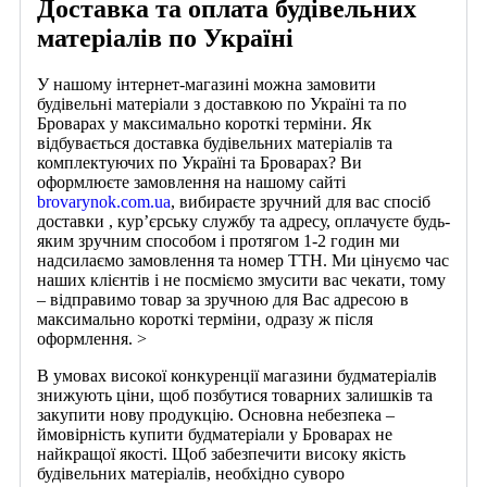
Доставка та оплата будівельних
матеріалів по Україні
У нашому інтернет-магазині можна замовити
будівельні матеріали з доставкою по Україні та по
Броварах у максимально короткі терміни. Як
відбувається доставка будівельних матеріалів та
комплектуючих по Україні та Броварах? Ви
оформлюєте замовлення на нашому сайті
brovarynok.com.ua
, вибираєте зручний для вас спосіб
доставки , кур’єрську службу та адресу, оплачуєте будь-
яким зручним способом і протягом 1-2 годин ми
надсилаємо замовлення та номер ТТН. Ми цінуємо час
наших клієнтів і не посміємо змусити вас чекати, тому
– відправимо товар за зручною для Вас адресою в
максимально короткі терміни, одразу ж після
оформлення. >
В умовах високої конкуренції магазини будматеріалів
знижують ціни, щоб позбутися товарних залишків та
закупити нову продукцію. Основна небезпека –
ймовірність купити будматеріали у Броварах не
найкращої якості. Щоб забезпечити високу якість
будівельних матеріалів, необхідно суворо