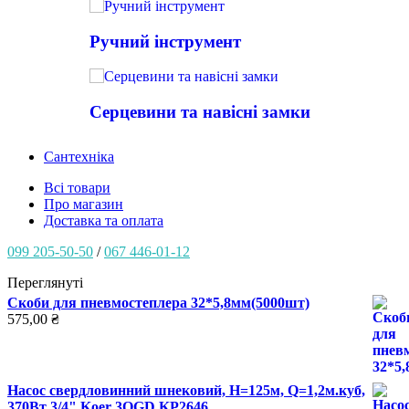
Ручний інструмент
Серцевини та навісні замки
Сантехніка
Всі товари
Про магазин
Доставка та оплата
099 205-50-50
/
067 446-01-12
Переглянуті
Скоби для пневмостеплера 32*5,8мм(5000шт)
575,00
₴
Насос свердловинний шнековий, Н=125м, Q=1,2м.куб,
370Вт 3/4" Koer 3QGD KP2646