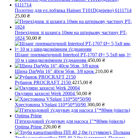
Полотно для ел.лобзика Haisser T101D(дерево) 6111714
25,00
₴
Перехідник зі шланга 10мм на штирьову частину PT-
1824
50,00
₴
Шланг пневматичний Intertool PT-1707 Ø= 5,5х8 мм, l=
10 м з швидкознімним з'єднанням
450,00
₴
Шина DarWin 16" 40см 56зв. 3/8 крок
210,00
₴
Рубанок PROCRAFT 2150
4215,00
₴
Окуляри захисні Werk 20004
50,00
₴
Хрестовина VSplast 110*50*50/90
300,00
₴
П'ятиходовий з'єднувач для насоса 1"*80мм (нікель)
Optima Prime
220,00
₴
Труба каналізаційна ПП 40 2,0м (з гумкою), Польща