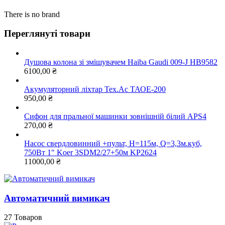
There is no brand
Переглянуті товари
Душова колона зі змішувачем Haiba Gaudi 009-J HB9582
6100,00
₴
Акумуляторний ліхтар Тех.Ас ТАОЕ-200
950,00
₴
Сифон для пральної машинки зовнішній білий APS4
270,00
₴
Насос свердловинний +пульт, Н=115м, Q=3,3м.куб,
750Вт 1" Koer 3SDM2/27+50м KP2624
11000,00
₴
Автоматичний вимикач
27 Товаров