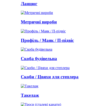
Ланцюг
Метричні вироби
Профіль / Маяк / П-підвіс
Скоба будівельна
Скоби / Цвяхи для степлера
Такелаж