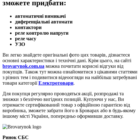
зможете придбати:
автоматичні вимикачі
диференціальні автомати
контактори
реле контролю напруги
реле часу
УЗО
Ви легко знайдете оригінальні фото цих товарів, дізнаєтеся
основні характеристики і технічні дані. Крім цього, на сайті
brovarynok
.
com
.
ua
можна почитати корисні відгуки від
покупців. Також тут можна ознайомитися з цікавими статтями
з різних тем і подивитися відеоогляди на найбільш затребувані
товари категорії
Електротовари
.
Для покупця регулярно проводяться акції, розпродажі та
знижки з безліччю вигідних позицій. Купуючи у нас, Ви
отримаєте сертифікований товар з офіційною гарантією від
виробника, зможете забрати його в Броварах або в будь-якому
іншому місті України, попередньо оформивши доставку.
Ринок СБС