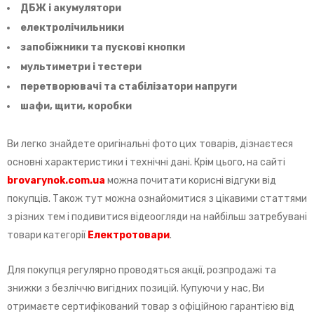
ДБЖ і акумулятори
електролічильники
запобіжники та пускові кнопки
мультиметри і тестери
перетворювачі та стабілізатори напруги
шафи, щити, коробки
Ви легко знайдете оригінальні фото цих товарів, дізнаєтеся
основні характеристики і технічні дані. Крім цього, на сайті
brovarynok
.
com
.
ua
можна почитати корисні відгуки від
покупців. Також тут можна ознайомитися з цікавими статтями
з різних тем і подивитися відеоогляди на найбільш затребувані
товари категорії
Електротовари
.
Для покупця регулярно проводяться акції, розпродажі та
знижки з безліччю вигідних позицій. Купуючи у нас, Ви
отримаєте сертифікований товар з офіційною гарантією від