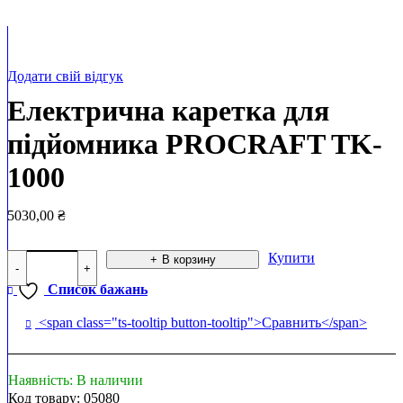
Додати свій відгук
Електрична каретка для
підйомника PROCRAFT TK-
1000
5030,00
₴
Количество
Купити
В корзину
товара
Список бажань
Електрична
каретка
для
<span class="ts-tooltip button-tooltip">Сравнить</span>
підйомника
PROCRAFT
TK-
Наявність:
В наличии
1000
Код товару:
05080