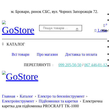
м. Бровари, ринок СБС, вул. Чорних Запорожців 72.
0
Login
Main
КАТАЛОГ
Всі товари
Про магазин
Доставка та оплата
ПЕРЕГЛЯНУТІ
099 205-50-50
/
067 446-01-12
Главная
›
Каталог
›
Електро та бензоінструмент
›
Електроінструмент
›
Підйомники та каретки
›
Електрична
каретка для підйомника PROCRAFT TK-1000