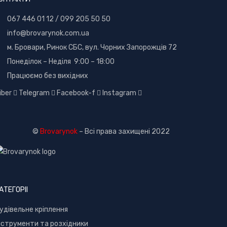
067 446 01 12
/
099 205 50 50
info@brovarynok.com.ua
м. Бровари, Ринок СБС, вул. Чорних Запорожців 72
Понеділок – Неділя 9:00 – 18:00
Працюємо без вихідних
iber
Telegram
Facebook-f
Instagram
©
Brovarynok
– Всі права захищені 2022
АТЕГОРІІ
удівельне кріплення
нструменти та розхідники