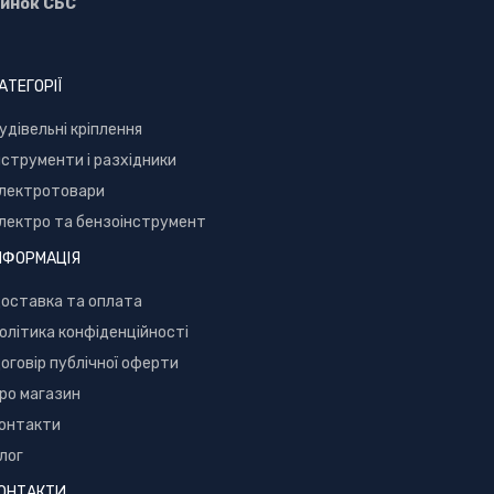
инок СБС
АТЕГОРІЇ
уд
івельні кріплення
нструменти і разхідники
лектротовари
лектро та бензоінструмент
НФОРМАЦІЯ
оставка та оплата
олітика конфіденційності
оговір публічної оферти
ро магазин
онтакти
лог
ОНТАКТИ