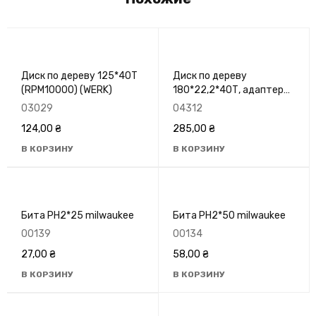
Диск по дереву 125*40T
Диск по дереву
(RPM10000) (WERK)
180*22,2*40Т, адаптер
22,2-20, 8400 об/м
03029
04312
GRANITE 5-18-040
124,00
₴
285,00
₴
В КОРЗИНУ
В КОРЗИНУ
Бита PH2*25 milwaukee
Бита PH2*50 milwaukee
00139
00134
27,00
₴
58,00
₴
В КОРЗИНУ
В КОРЗИНУ