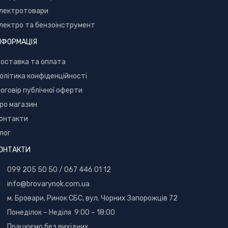
лектротовари
лектро та бензоінструмент
НФОРМАЦІЯ
оставка та оплата
олітика конфіденційності
оговір публічної оферти
ро магазин
онтакти
лог
ОНТАКТИ
099 205 50 50
/
067 446 01 12
info@brovarynok.com.ua
м. Бровари, Ринок СБС, вул. Чорних Запорожців 72
Понеділок – Неділя 9:00 – 18:00
Працюємо без вихідних