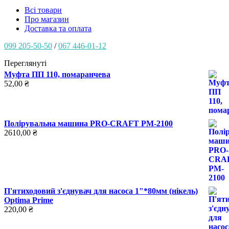
Всі товари
Про магазин
Доставка та оплата
099 205-50-50
/
067 446-01-12
Переглянуті
Муфта ПП 110, помаранчева
52,00
₴
Полірувальна машина PRO-CRAFT PM-2100
2610,00
₴
П'ятиходовий з'єднувач для насоса 1"*80мм (нікель)
Optima Prime
220,00
₴