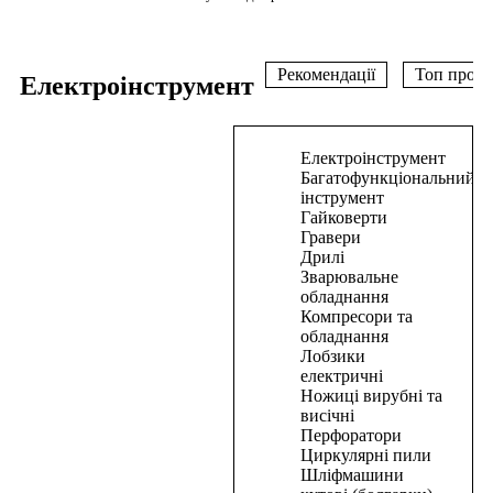
Рекомендації
Топ прода
Електроінструмент
В
Електроінструмент
корзину
Багатофункціональний
інструмент
Фарбопульт
Гайковерти
Гравери
електричний
Дрилі
PRO-
Зварювальне
CRAFT
обладнання
PSE-
Компресори та
950
обладнання
Лобзики
електричні
2640,00
₴
Ножиці вирубні та
В
висічні
корзину
Перфоратори
Циркулярні пили
В
Шліфмашини
корзину