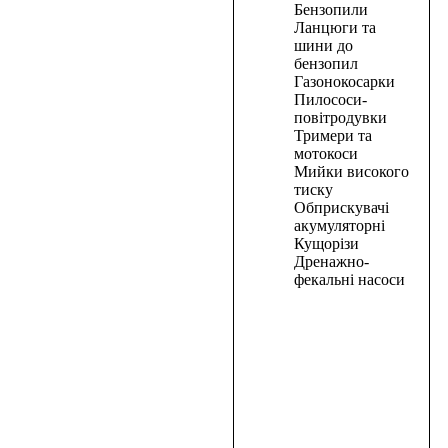
Бензопили
Газонокосарка
Ланцюги та
шини до
мережева
бензопил
індукційна
Газонокосарки
PRO-
Пилососи-
CRAFT
повітродувки
NM-
Тримери та
мотокоси
2100
Мийки високого
тиску
7110,00
₴
Обприскувачі
В
акумуляторні
корзину
Кущорізи
Дренажно-
В
фекальні насоси
корзину
Бензиновий
тример
PRO
СRAFT
Т4500