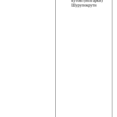
кутові (болгарки)
Шурупокрути
Шліфмашина
кутова
PRO-
CRAFT
PW-
125/1100ES
1470,00
₴
В
корзину
В
корзину
Перфоратор
електричний
Procraft
Industrial
BH-
1550