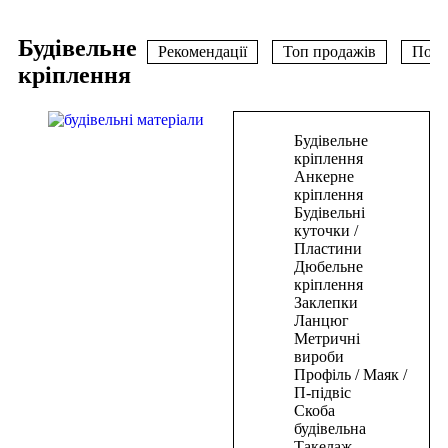
Дивитись
Будівельне
Рекомендації
Топ продажів
Попу
кріплення
В
Будівельне
корзину
кріплення
Анкерне
Цвяхи
кріплення
Будівельні
для
куточки /
пневмостеплера
Пластини
50*1,25*1мм(5000шт)
Дюбельне
кріплення
334,50
₴
Заклепки
В
Ланцюг
корзину
Метричні
вироби
В
Профіль / Маяк /
корзину
П-підвіс
Скоба
Цвяхи
будівельна
Такелаж