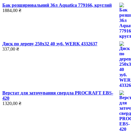
Бак розширювальний 36л Aquatica 779166, круглий
1884,00
₴
Диск по дереву 250х32 40 зуб. WERK 4332637
337,00
₴
Верстат для заточування свердла PROCRAFT ЕВS-
420
1320,00
₴