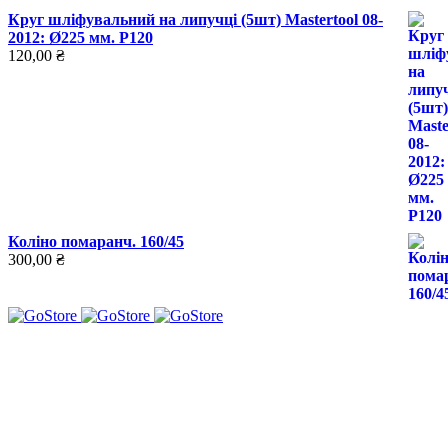
Круг шліфувальний на липучці (5шт) Mastertool 08-
2012: Ø225 мм. Р120
120,00
₴
Коліно помаранч. 160/45
300,00
₴