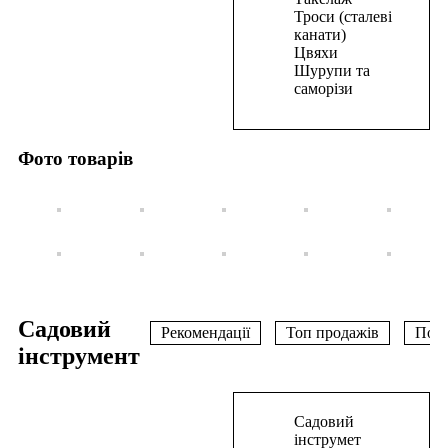
для
Троси (сталеві
пневмостеплера
канати)
20*1,25*1мм(5000шт)
Цвяхи
Шурупи та
158,50
₴
саморізи
В
корзину
Фото товарів
Садовий
Рекомендації
Топ продажів
Поп
інструмент
В
Садовий
корзину
інструмет