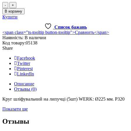
Количество
товара
В корзину
Круг
Купити
шліфувальний
на
Список бажань
липучці
<span class="ts-tooltip button-tooltip">Сравнить</span>
(5шт)
Наявність:
В наличии
WERK:
Код товару:
05138
Ø225
Share
мм.
Р320
Facebook
Twitter
Pinterest
LinkedIn
Описание
Отзывы (0)
Круг шліфувальний на липучці (5шт) WERK: Ø225 мм. Р320
Показати ще
Отзывы