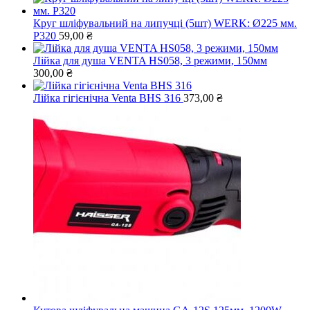
Круг шліфувальний на липучці (5шт) WERK: Ø225 мм.
Р320
59,00
₴
Лійка для душа VENTA HS058, 3 режими, 150мм
300,00
₴
Лійка гігієнічна Venta BHS 316
373,00
₴