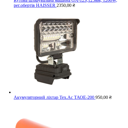
Кутова шліфувальна машина GA-12S,125мм, 1200W,
рег.обертів HAISSER
2350,00
₴
Акумуляторний ліхтар Тех.Ас ТАОЕ-200
950,00
₴