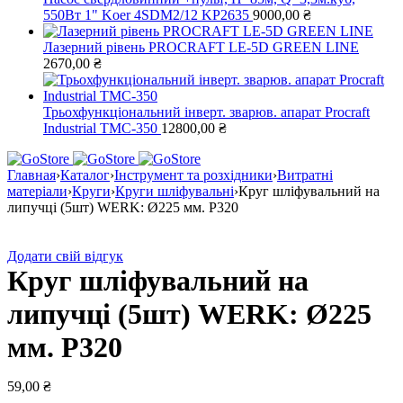
550Вт 1" Koer 4SDM2/12 KP2635
9000,00
₴
Лазерний рівень PROCRAFT LE-5D GREEN LINE
2670,00
₴
Трьохфункціональний інверт. зварюв. апарат Procraft
Industrial TMC-350
12800,00
₴
Главная
›
Каталог
›
Інструмент та розхідники
›
Витратні
матеріали
›
Круги
›
Круги шліфувальні
›
Круг шліфувальний на
липучці (5шт) WERK: Ø225 мм. Р320
Додати свій відгук
Круг шліфувальний на
липучці (5шт) WERK: Ø225
мм. Р320
59,00
₴