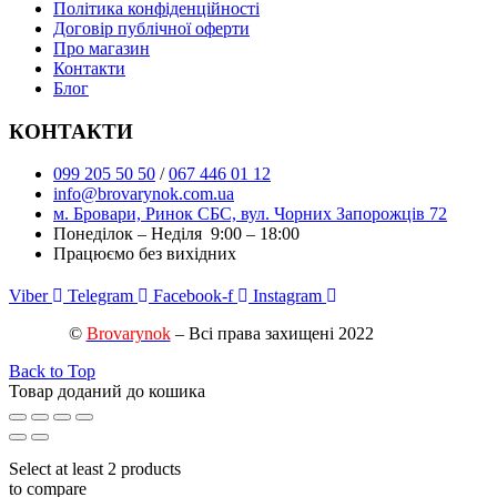
Політика конфіденційності
Договір публічної оферти
Про магазин
Контакти
Блог
КОНТАКТИ
099 205 50 50
/
067 446 01 12
info@brovarynok.com.ua
м. Бровари, Ринок СБС, вул. Чорних Запорожців 72
Понеділок – Неділя 9:00 – 18:00
Працюємо без вихідних
Viber
Telegram
Facebook-f
Instagram
©
Brovarynok
– Всі права захищені 2022
Back to Top
Товар доданий до кошика
Select at least 2 products
to compare