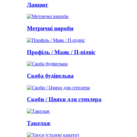
Ланцюг
Метричні вироби
Профіль / Маяк / П-підвіс
Скоба будівельна
Скоби / Цвяхи для степлера
Такелаж