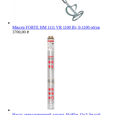
Міксер FORTE HM 1111 VR 1100 Вт, 0-1100 об/хв
3700,00
₴
Насос свердловинний +пульт, Н=85м, Q=3,3м.куб,