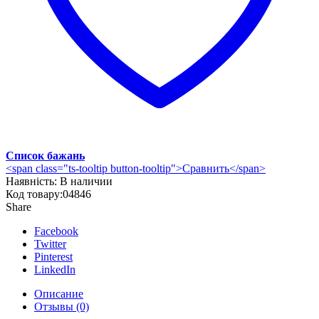
Список бажань
<span class="ts-tooltip button-tooltip">Сравнить</span>
Наявність:
В наличии
Код товару:
04846
Share
Facebook
Twitter
Pinterest
LinkedIn
Описание
Отзывы (0)