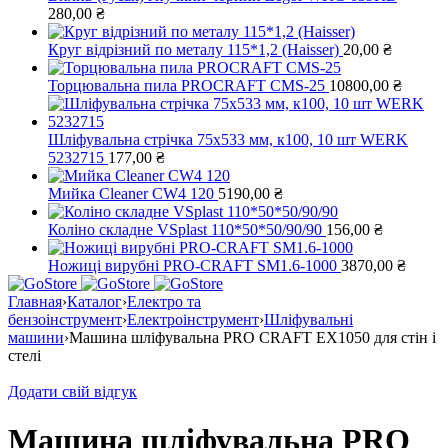
280,00
₴
Круг відрізний по металу 115*1,2 (Haisser)
20,00
₴
Торцювальна пила PROCRAFT CMS-25
10800,00
₴
Шліфувальна стрічка 75х533 мм, к100, 10 шт WERK
5232715
177,00
₴
Мийка Cleaner CW4 120
5190,00
₴
Коліно складне VSplast 110*50*50/90/90
156,00
₴
Ножиці вирубні PRO-CRAFT SM1.6-1000
3870,00
₴
Главная
›
Каталог
›
Електро та
бензоінструмент
›
Електроінструмент
›
Шліфувальні
машини
›
Машина шліфувальна PRO CRAFT EX1050 для стін і
стелі
Додати свій відгук
Машина шліфувальна PRO