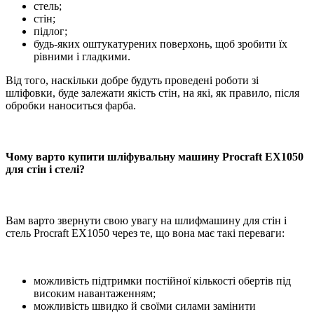
стель;
стін;
підлог;
будь-яких оштукатурених поверхонь, щоб зробити їх
рівними і гладкими.
Від того, наскільки добре будуть проведені роботи зі
шліфовки, буде залежати якість стін, на які, як правило, після
обробки наноситься фарба.
Чому варто купити шліфувальну машину Procraft EX1050
для стін і стелі?
Вам варто звернути свою увагу на шлифмашину для стін і
стель Procraft EX1050 через те, що вона має такі переваги:
можливість підтримки постійної кількості обертів під
високим навантаженням;
можливість швидко й своїми силами замінити