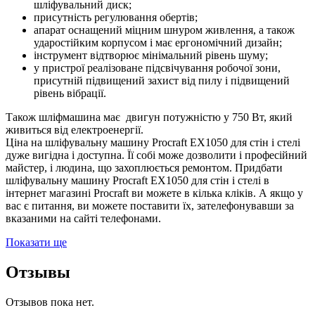
шліфувальний диск;
присутність регулювання обертів;
апарат оснащений міцним шнуром живлення, а також
ударостійким корпусом і має ергономічний дизайн;
інструмент відтворює мінімальний рівень шуму;
у пристрої реалізоване підсвічування робочої зони,
присутній підвищений захист від пилу і підвищений
рівень вібрації.
Також шліфмашина має двигун потужністю у 750 Вт, який
живиться від електроенергії.
Ціна на шліфувальну машину Procraft EX1050 для стін і стелі
дуже вигідна і доступна. Її собі може дозволити і професійний
майстер, і людина, що захоплюється ремонтом. Придбати
шліфувальну машину Procraft EX1050 для стін і стелі в
інтернет магазині Procraft ви можете в кілька кліків. А якщо у
вас є питання, ви можете поставити їх, зателефонувавши за
вказаними на сайті телефонами.
Показати ще
Отзывы
Отзывов пока нет.