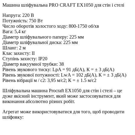
Машина шліфувальна PRO CRAFT EX1050 для стін і стелі
Напруга: 220 В
Потужність: 750 Вт
Число оборотів холостого ходу: 800-1750 об/хв
Вага: 5,4 кг
Діаметр шліфувального паперу: 225 мм
Діаметр шліфувальної диска: 225 мм
Шланг: 2 м
Клас захисту: II
Ступінь захисту: IP20
Діаметр вакуумної трубки: 38
Рівень звукового тиску: LpA = 91 дБ(А), К = ± 3 дБ(А)
Рівень звукової потужності: LwA = 102 дБ(А), К = ± 3 дБ(А)
Рівень вібрації м / с2: 3,95 м/с2; К = ± 1.5 м/с2
Шліфувальна машина Procraft EX1050 для стін і стелі – це
дуже якісний інструмент, який може застосовуватися для
виконання абсолютно різних робіт.
Агрегат може використовуватися для того, щоб проводити
шліфовку: