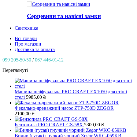
Серцевини та навісні замки
Сантехніка
Всі товари
Про магазин
Доставка та оплата
099 205-50-50
/
067 446-01-12
Переглянуті
Машина шліфувальна PRO CRAFT EX1050 для стін і
стелі
5985,00
₴
Фекально-дренажний насос ZTP-750D ZEGOR
2100,00
₴
Бензопила PRO CRAFT GS-58X
5300,00
₴
Вилив (гусак) гнучкий чорний Zegor WKC-059KB