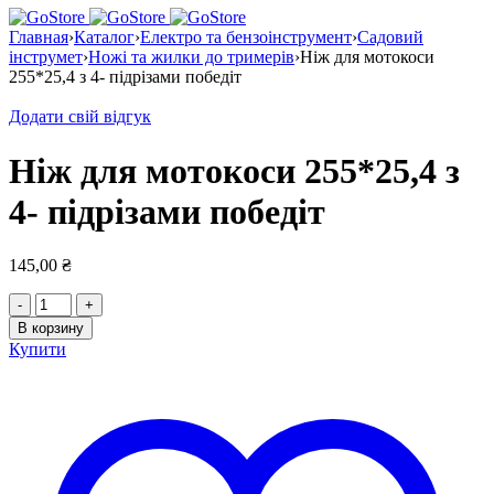
Главная
›
Каталог
›
Електро та бензоінструмент
›
Садовий
інструмет
›
Ножі та жилки до тримерів
›
Ніж для мотокоси
255*25,4 з 4- підрізами победіт
Додати свій відгук
Ніж для мотокоси 255*25,4 з
4- підрізами победіт
145,00
₴
Количество
товара
В корзину
Ніж
Купити
для
мотокоси
255*25,4
з
4-
підрізами
победіт