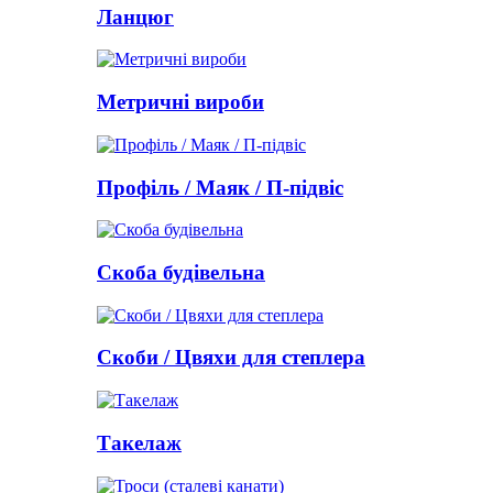
Ланцюг
Метричні вироби
Профіль / Маяк / П-підвіс
Скоба будівельна
Скоби / Цвяхи для степлера
Такелаж