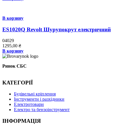
В корзину
ES1020Q Revolt Шурупокрут електричний
04029
1295,00
₴
В корзину
Ринок СБС
КАТЕГОРІЇ
Буд
івельні кріплення
Інструменти і разхідники
Електротовари
Електро та бензоінструмент
ІНФОРМАЦІЯ