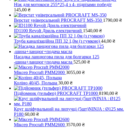
Ніж для мотокоси 255*25,4 з 4- підрізами победіт
145,00
₴
Верстат універсальний PROCRAFT МS-350
1790,00
₴
ID1100 Revolt Дриль електричний
1540,00
₴
Труба каналізаційна ПП 32 1,0м (з гумкою)
44,00
₴
Насадка ланцюгова пила для болгарки 125
-шина+ланцюг+подача масла
525,00
₴
Міксер Procraft PMM2000
3055,00
₴
Коліно 40/45, Польща
30,00
₴
Підйомник (тельфер) PROCRAFT ТР1000
8190,00
₴
Круг шліфувальний на липучці (5шт)NINJA : Ø125 мм.
Р180
60,00
₴
Міксер Procraft PMM2600
3570,00
₴