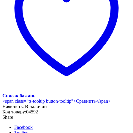
Список бажань
<span class="ts-tooltip button-tooltip">Сравнить</span>
Наявність:
В наличии
Код товару:
04592
Share
Facebook
Twitter