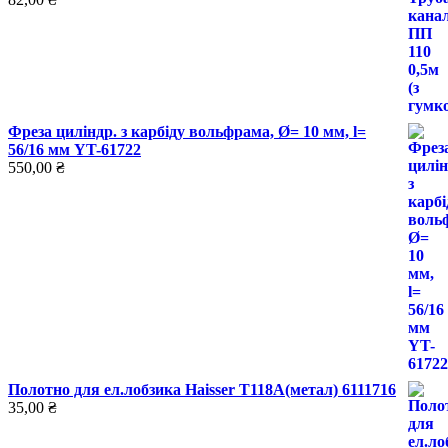
Фреза циліндр. з карбіду вольфрама, Ø= 10 мм, l=
56/16 мм YT-61722
550,00
₴
Полотно для ел.лобзика Haisser T118А(метал) 6111716
35,00
₴