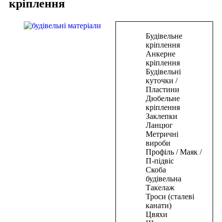
кріплення
В
Будівельне
корзину
кріплення
Анкерне
Цвяхи
кріплення
Будівельні
для
куточки /
пневмостеплера
Пластини
50*1,25*1мм(5000шт)
Дюбельне
кріплення
334,50
₴
Заклепки
В
Ланцюг
корзину
Метричні
вироби
В
Профіль / Маяк /
корзину
П-підвіс
Скоба
Цвяхи
будівельна
Такелаж
для
Троси (сталеві
пневмостеплера
канати)
20*1,25*1мм(5000шт)
Цвяхи