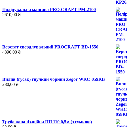
Полірувальна машина PRO-CRAFT PM-2100
2610,00
₴
Верстат свердлувальний PROCRAFT BD-1550
4890,00
₴
Вилив (гусак) гнучкий чорний Zegor WKC-059KB
280,00
₴
Труба каналізаційна ПП 110 0,5м (з гумкою)
82,00
₴