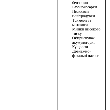
бензопил
індукційна
Газонокосарки
PRO-
Пилососи-
CRAFT
повітродувки
NM-
Тримери та
мотокоси
2100
Мийки високого
тиску
7110,00
₴
Обприскувачі
В
акумуляторні
корзину
Кущорізи
Дренажно-
В
фекальні насоси
корзину
Кущоріз
акум.
Procraft
PZA20/4
(без
АКБ
та
зар.