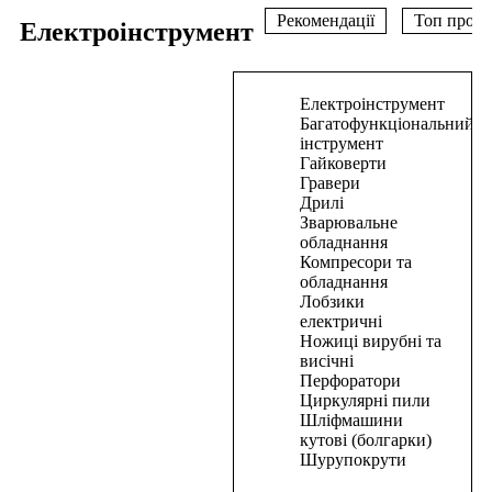
Рекомендації
Топ прода
Електроінструмент
В
Електроінструмент
корзину
Багатофункціональний
інструмент
Шліфмашина
Гайковерти
Гравери
кутова
Дрилі
PRO-
Зварювальне
CRAFT
обладнання
PW-
Компресори та
150/1600SE
обладнання
Лобзики
електричні
2220,00
₴
Ножиці вирубні та
В
висічні
корзину
Перфоратори
Циркулярні пили
В
Шліфмашини
корзину
кутові (болгарки)
Шурупокрути
APRO
899001