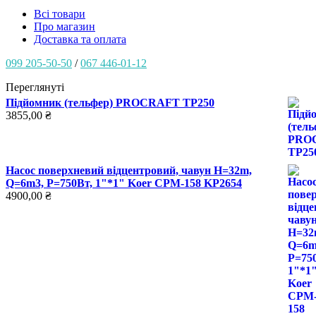
Всі товари
Про магазин
Доставка та оплата
099 205-50-50
/
067 446-01-12
Переглянуті
Підйомник (тельфер) PROCRAFT ТР250
3855,00
₴
Насос поверхневий відцентровий, чавун H=32m,
Q=6m3, P=750Вт, 1"*1" Koer CPM-158 KP2654
4900,00
₴