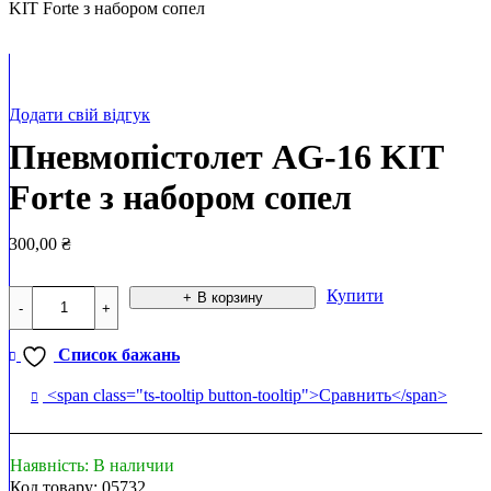
KIT Forte з набором сопел
Додати свій відгук
Пневмопістолет AG-16 KIT
Forte з набором сопел
300,00
₴
Количество
Купити
В корзину
товара
Пневмопістолет
AG-
Список бажань
16
KIT
<span class="ts-tooltip button-tooltip">Сравнить</span>
Forte
з
набором
Наявність:
В наличии
сопел
Код товару:
05732