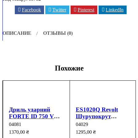
Facebook
Twitter
Pinterest
LinkedIn
ОПИСАНИЕ
ОТЗЫВЫ (0)
Похожие
Дриль ударний
ES1020Q Revolt
FORTE ID 750 VR
Шурупокрут
750 Вт, 0-2800 об/хв
електричний
04081
04029
1370,00
₴
1295,00
₴