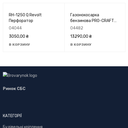
RH-1250 Q Revolt
Газонокосарка
Перфоратор
бензинова PRO-CRAFT
PLM-460
04044
04482
3050,00
₴
13290,00
₴
В КОРЗИНУ
В КОРЗИНУ
Ринок СБС
КАТЕГОРІЇ
Буд
івельні кріплення