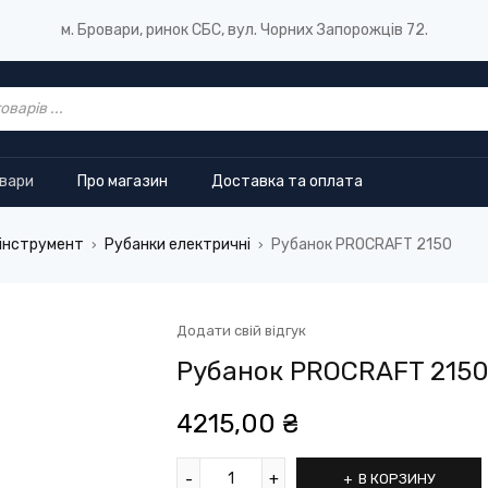
м. Бровари, ринок СБС, вул. Чорних Запорожців 72.
овари
Про магазин
Доставка та оплата
інструмент
Рубанки електричні
Рубанок PROCRAFT 2150
›
›
Додати свій відгук
Рубанок PROCRAFT 215
4215,00
₴
В КОРЗИНУ