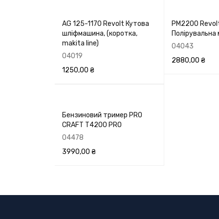
AG 125-1170 Revolt Кутова
PM2200 Revol
шліфмашина, (коротка,
Полірувальна
makita line)
04043
04019
2880,00
₴
1250,00
₴
В КОРЗИНУ
П
В КОРЗИНУ
ПЕРЕГЛЯНУТИ
Бензиновий тример PRO
СRAFT Т4200 PRO
04478
3990,00
₴
В КОРЗИНУ
ПЕРЕГЛЯНУТИ