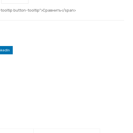
-tooltip button-tooltip">Сравнить</span>
nkedIn