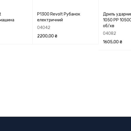
t
P1300 Revolt Рубанок
Дриль ударни
 машина
електричний
1050 РР 10500
об/хв
04042
04082
2200,00
₴
1605,00
₴
ЕРЕГЛЯНУТИ
В КОРЗИНУ
ПЕРЕГЛЯНУТИ
В КОРЗИНУ
П