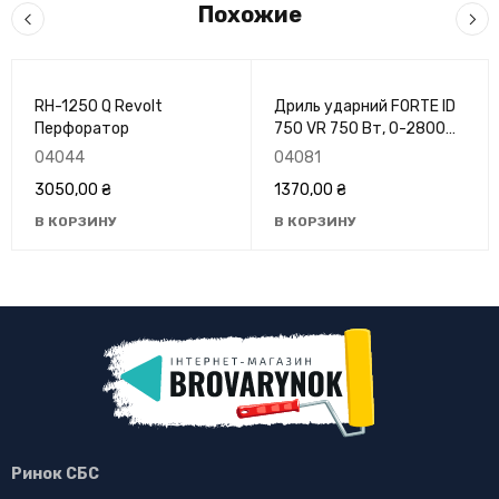
Похожие
RH-1250 Q Revolt
Дриль ударний FORTE ID
Перфоратор
750 VR 750 Вт, 0-2800
об/хв
04044
04081
3050,00
₴
1370,00
₴
В КОРЗИНУ
В КОРЗИНУ
Ринок СБС