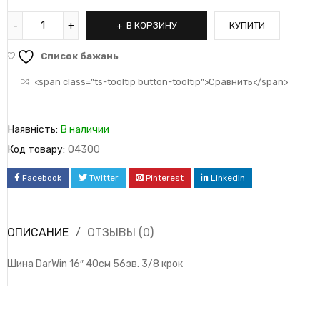
В КОРЗИНУ
КУПИТИ
Список бажань
<span class="ts-tooltip button-tooltip">Сравнить</span>
Наявність:
В наличии
Код товару:
04300
Facebook
Twitter
Pinterest
LinkedIn
ОПИСАНИЕ
ОТЗЫВЫ (0)
Шина DarWin 16″ 40см 56зв. 3/8 крок