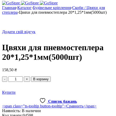
Главная
›
Каталог
›
Будівельне кріплення
›
Скоби / Цвяхи для
степлера
›
Цвяхи для пневмостеплера 20*1,25*1мм(5000шт)
Додати свій відгук
Цвяхи для пневмостеплера
20*1,25*1мм(5000шт)
158,50
₴
Количество
В корзину
товара
Цвяхи
Купити
для
пневмостеплера
Список бажань
20*1,25*1мм(5000шт)
<span class="ts-tooltip button-tooltip">Сравнить</span>
Наявність:
В наличии
Код товару:
04598