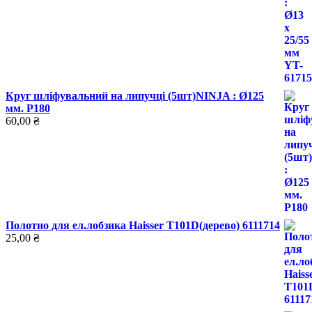
Круг шліфувальний на липучці (5шт)NINJA : Ø125
мм. Р180
60,00
₴
Полотно для ел.лобзика Haisser T101D(дерево) 6111714
25,00
₴