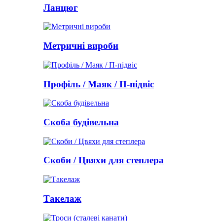
Ланцюг
Метричні вироби
Профіль / Маяк / П-підвіс
Скоба будівельна
Скоби / Цвяхи для степлера
Такелаж