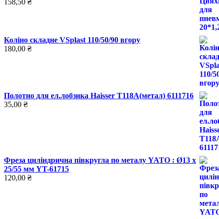
158,50
₴
Коліно складне VSplast 110/50/90 вгору
180,00
₴
Полотно для ел.лобзика Haisser T118А(метал) 6111716
35,00
₴
Фреза циліндрична півкругла по металу YATO : Ø13 x
25/55 мм YT-61715
120,00
₴