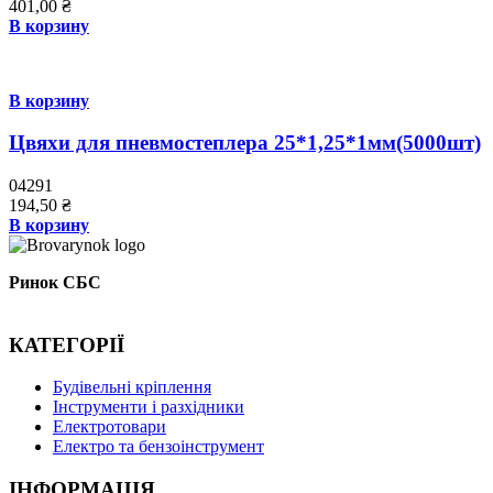
401,00
₴
В корзину
В корзину
Цвяхи для пневмостеплера 25*1,25*1мм(5000шт)
04291
194,50
₴
В корзину
Ринок СБС
КАТЕГОРІЇ
Буд
івельні кріплення
Інструменти і разхідники
Електротовари
Електро та бензоінструмент
ІНФОРМАЦІЯ