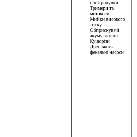
CRAFT
повітродувки
NM-
Тримери та
мотокоси
2100
Мийки високого
тиску
7110,00
₴
Обприскувачі
В
акумуляторні
корзину
Кущорізи
Дренажно-
В
фекальні насоси
корзину
Кущоріз
електричний
Procraft
PT-
520
2100,00
₴
В
корзину
В
корзину