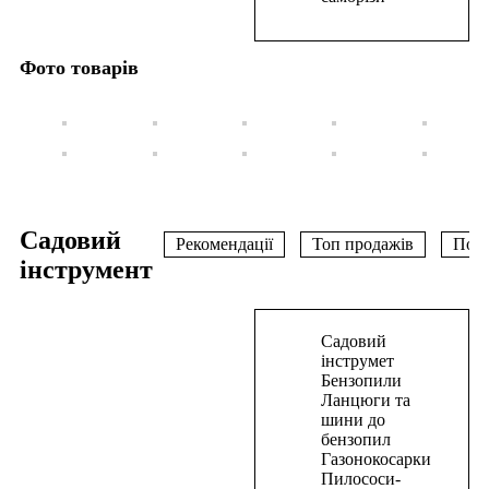
В
корзину
Фото товарів
Садовий
Рекомендації
Топ продажів
Поп
інструмент
В
Садовий
корзину
інструмет
Бензопили
Газонокосарка
Ланцюги та
шини до
мережева
бензопил
індукційна
Газонокосарки
PRO-
Пилососи-