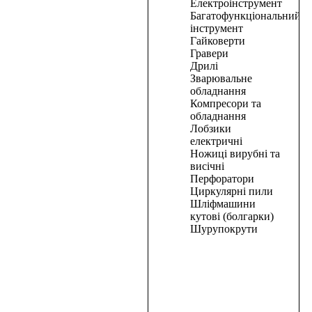
В
Електроінструмент
корзину
Багатофункціональний
інструмент
Циркулярна
Гайковерти
Гравери
пила
Дрилі
PRO-
Зварювальне
CRAFT
обладнання
KR185/2300
Компресори та
обладнання
Лобзики
2400,00
₴
електричні
В
Ножиці вирубні та
корзину
висічні
Перфоратори
В
Циркулярні пили
корзину
Шліфмашини
кутові (болгарки)
Промисловий
Шурупокрути
пилосос
PRO-
CRAFT
VP-
1400