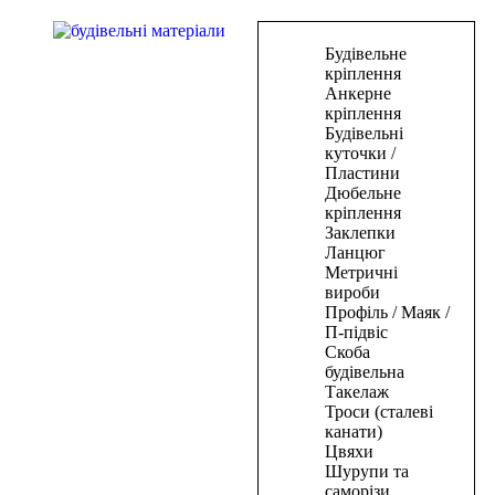
В
Будівельне
корзину
кріплення
Анкерне
Цвяхи
кріплення
Будівельні
для
куточки /
пневмостеплера
Пластини
50*1,25*1мм(5000шт)
Дюбельне
кріплення
334,50
₴
Заклепки
В
Ланцюг
корзину
Метричні
вироби
В
Профіль / Маяк /
корзину
П-підвіс
Скоба
Цвяхи
будівельна
Такелаж
для
Троси (сталеві
пневмостеплера
канати)
20*1,25*1мм(5000шт)
Цвяхи
Шурупи та
158,50
₴
саморізи