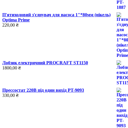
П'ятиходовий з'єднувач для насоса 1"*80мм (нікель)
Optima Prime
220,00
₴
Лобзик електричний PROCRAFT ST1150
1800,00
₴
Прессостат 220В під один вихід PT-9093
330,00
₴