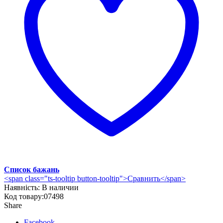
Список бажань
<span class="ts-tooltip button-tooltip">Сравнить</span>
Наявність:
В наличии
Код товару:
07498
Share
Facebook