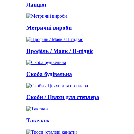
Ланцюг
Метричні вироби
Профіль / Маяк / П-підвіс
Скоба будівельна
Скоби / Цвяхи для степлера
Такелаж