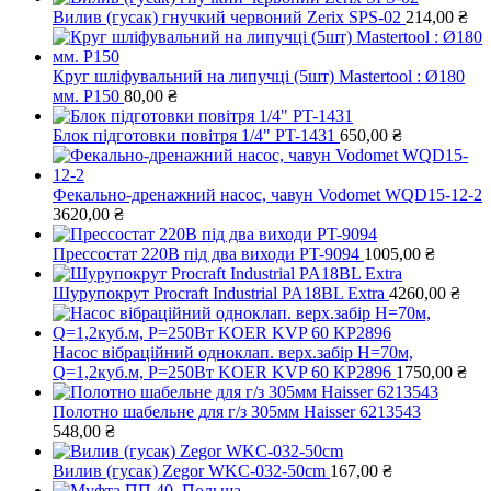
Вилив (гусак) гнучкий червоний Zerix SPS-02
214,00
₴
Круг шліфувальний на липучці (5шт) Mastertool : Ø180
мм. Р150
80,00
₴
Блок підготовки повітря 1/4" PT-1431
650,00
₴
Фекально-дренажний насос, чавун Vodomet WQD15-12-2
3620,00
₴
Прессостат 220В під два виходи PT-9094
1005,00
₴
Шурупокрут Procraft Industrial PA18BL Extra
4260,00
₴
Насос вібраційний одноклап. верх.забір Н=70м,
Q=1,2куб.м, Р=250Вт KOER KVP 60 KP2896
1750,00
₴
Полотно шабельне для г/з 305мм Haisser 6213543
548,00
₴
Вилив (гусак) Zegor WKC-032-50cm
167,00
₴