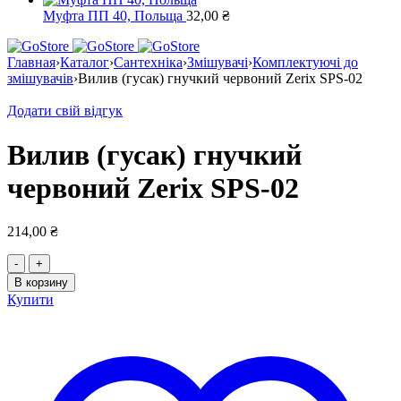
Муфта ПП 40, Польща
32,00
₴
Главная
›
Каталог
›
Сантехніка
›
Змішувачі
›
Комплектуючі до
змішувачів
›
Вилив (гусак) гнучкий червоний Zerix SPS-02
Додати свій відгук
Вилив (гусак) гнучкий
червоний Zerix SPS-02
214,00
₴
Количество
товара
В корзину
Вилив
Купити
(гусак)
гнучкий
червоний
Zerix
SPS-
02