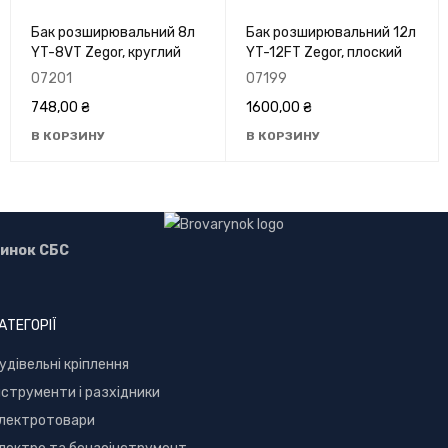
Бак розширювальний 8л
Бак розширювальний 12л
YT-8VT Zegor, круглий
YT-12FT Zegor, плоский
07201
07199
748,00
₴
1600,00
₴
В КОРЗИНУ
В КОРЗИНУ
инок СБС
АТЕГОРІЇ
уд
івельні кріплення
нструменти і разхідники
лектротовари