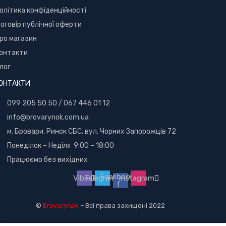
олітика конфіденційності
оговір публічної оферти
ро магазин
онтакти
лог
ОНТАКТИ
099 205 50 50
/
067 446 01 12
info@brovarynok.com.ua
м. Бровари, Ринок СБС, вул. Чорних Запорожців 72
Понеділок – Неділя 9:00 – 18:00
Працюємо без вихідних
Facebook-
Viber
Telegram
Instagram
f
©
Brovarynok
– Всі права захищені 2022