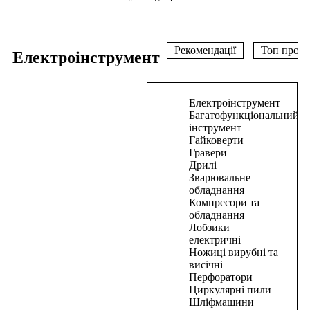
Рекомендації
Топ прода
Електроінструмент
В
Електроінструмент
корзину
Багатофункціональний
інструмент
Дриль-
Гайковерти
Гравери
шурупокрут
Дрилі
СТАЛЬ
Зварювальне
ДШ
обладнання
451-
Компресори та
2
обладнання
Лобзики
РР
електричні
450
Ножиці вирубні та
Вт
висічні
Перфоратори
1235,00
₴
Циркулярні пили
В
Шліфмашини