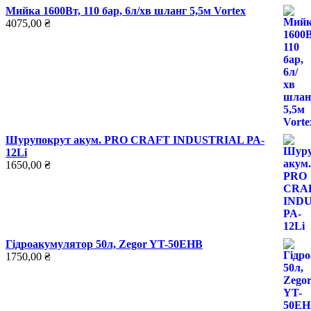
Мийка 1600Вт, 110 бар, 6л/хв шланг 5,5м Vortex
4075,00
₴
Шурупокрут акум. PRO CRAFT INDUSTRIAL PA-
12Li
1650,00
₴
Гідроакумулятор 50л, Zegor YT-50EHB
1750,00
₴