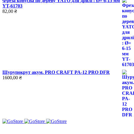
Фреза конусна по дереву YATO для дрилі : Ø= 6-15 мм
YT-61703
82,00
₴
Шурупокрут акум. PRO CRAFT PA-12 PRO DFR
1600,00
₴