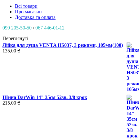
Всі товари
Про магазин
Доставка та оплата
099 205-50-50
/
067 446-01-12
Переглянуті
Лійка для душа VENTA HS037, 3 режими, 105мм(100)
135,00
₴
Шина DarWin 14" 35см 52зв. 3/8 крок
215,00
₴