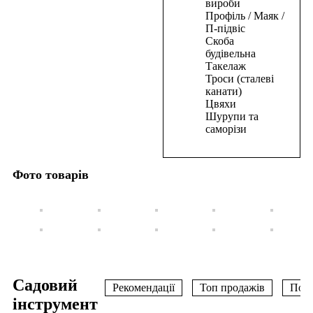
вироби
В
Профіль / Маяк /
корзину
П-підвіс
Скоба
Цвяхи
будівельна
Такелаж
для
Троси (сталеві
пневмостеплера
канати)
20*1,25*1мм(5000шт)
Цвяхи
Шурупи та
158,50
₴
саморізи
В
корзину
Фото товарів
Садовий
Рекомендації
Топ продажів
Поп
інструмент