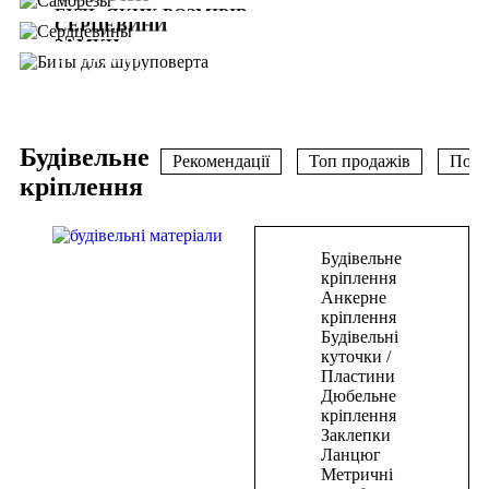
В НАЯВНОСТІ
БУДЬ-ЯКИХ РОЗМІРІВ
СЕРЦЕВИНИ
ЗАМКИ
Дивитись
БІТИ ДЛЯ
ШУРУПОВЕРТА
Дивитись
Дивитись
Будівельне
Рекомендації
Топ продажів
Попу
кріплення
В
Будівельне
корзину
кріплення
Анкерне
Цвяхи
кріплення
Будівельні
для
куточки /
пневмостеплера
Пластини
50*1,25*1мм(5000шт)
Дюбельне
кріплення
334,50
₴
Заклепки
В
Ланцюг
корзину
Метричні