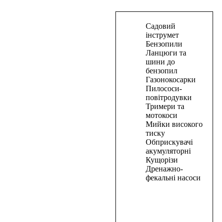
В
Садовий
корзину
інструмет
Бензопили
Газонокосарка
Ланцюги та
шини до
мережева
бензопил
індукційна
Газонокосарки
PRO-
Пилососи-
CRAFT
повітродувки
NM-
Тримери та
мотокоси
2100
Мийки високого
тиску
7110,00
₴
Обприскувачі
В
акумуляторні
корзину
Кущорізи
Дренажно-
В
фекальні насоси
корзину
Бензиновий
тример