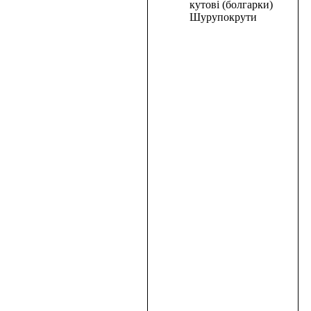
корзину
кутові (болгарки)
Шурупокрути
В
корзину
Шурупокрут
акум.
PRO
CRAFT
PA-
12
PRO
DFR
1600,00
₴
В
корзину
В
корзину
ID21S
Revolt