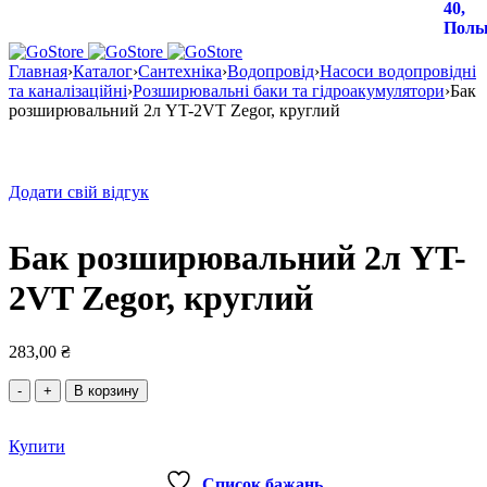
Главная
›
Каталог
›
Сантехніка
›
Водопровід
›
Насоси водопровідні
та каналізаційні
›
Розширювальні баки та гідроакумулятори
›
Бак
розширювальний 2л YT-2VT Zegor, круглий
Додати свій відгук
Бак розширювальний 2л YT-
2VT Zegor, круглий
283,00
₴
Количество
В корзину
товара
Бак
Купити
розширювальний
2л
Список бажань
YT-