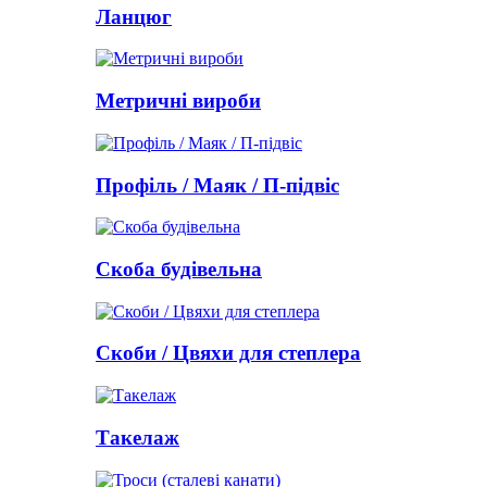
Ланцюг
Метричні вироби
Профіль / Маяк / П-підвіс
Скоба будівельна
Скоби / Цвяхи для степлера
Такелаж