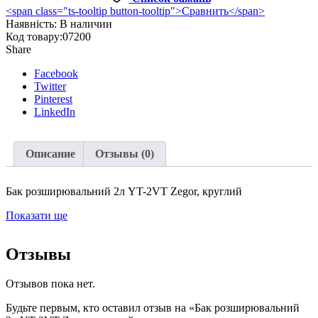
<span class="ts-tooltip button-tooltip">Сравнить</span>
2VT
Наявність:
В наличии
Zegor,
Код товару:
07200
круглий
Share
Facebook
Twitter
Pinterest
LinkedIn
Описание
Отзывы (0)
Бак розширювальний 2л YT-2VT Zegor, круглий
Показати ще
Отзывы
Отзывов пока нет.
Будьте первым, кто оставил отзыв на «Бак розширювальний