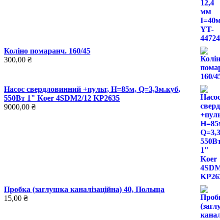
Коліно помаранч. 160/45
300,00
₴
Насос свердловинний +пульт, Н=85м, Q=3,3м.куб,
550Вт 1" Koer 4SDM2/12 KP2635
9000,00
₴
Пробка (заглушка каналізаційна) 40, Польща
15,00
₴