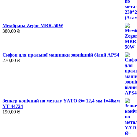
Мембрана Zegor MBR-50W
380,00
₴
Сифон для пральної машинки зовнішній білий APS4
270,00
₴
Зенкер конічний по металу YATO Ø= 12,4 мм І=40мм
YT-44724
190,00
₴