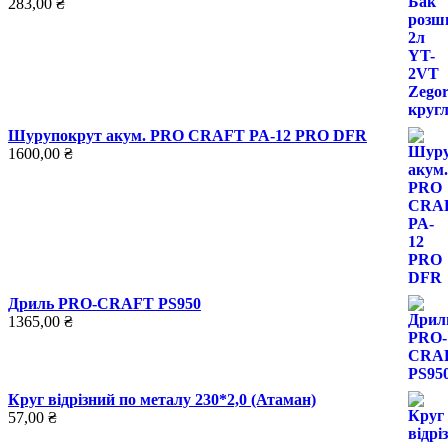
283,00
₴
Шурупокрут акум. PRO CRAFT PA-12 PRO DFR
1600,00
₴
Дриль PRO-CRAFT PS950
1365,00
₴
Круг відрізний по металу 230*2,0 (Атаман)
57,00
₴