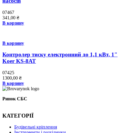
насосів
07467
341,00
₴
В корзину
В корзину
Контролер тиску електронний до 1,1 кВт, 1"
Koer KS-8АТ
07425
1300,00
₴
В корзину
Ринок СБС
КАТЕГОРІЇ
Буд
івельні кріплення
Інструменти і разхідники