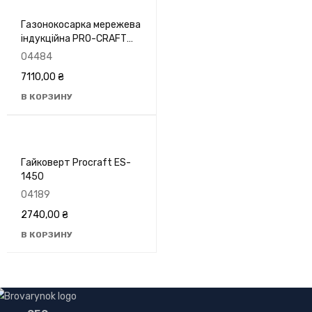
Газонокосарка мережева
індукційна PRO-CRAFT
NM-2100
04484
7110,00
₴
В КОРЗИНУ
Гайковерт Procraft ES-
1450
04189
2740,00
₴
В КОРЗИНУ