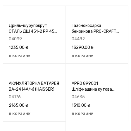
Дриль-шурупокрут
Газонокосарка
СТАЛЬ ДШ 451-2 РР 450
бензинова PRO-CRAFT
Вт
PLM-460
04099
04482
1235,00
₴
13290,00
₴
В КОРЗИНУ
В КОРЗИНУ
АКУМУЛЯТОРНА БАТАРЕЯ
APRO 899001
ВА-24 (4А/ч) (HAISSER)
Шліфмашина кутова
125/980
04176
04635
2165,00
₴
1310,00
₴
В КОРЗИНУ
В КОРЗИНУ