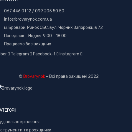
067 446 01 12
/
099 205 50 50
info@brovarynok.com.ua
м. Бровари, Ринок СБС, вул. Чорних Запорожців 72
Понеділок – Неділя 9:00 – 18:00
Працюємо без вихідних
iber
Telegram
Facebook-f
Instagram
©
Brovarynok
– Всі права захищені 2022
АТЕГОРІІ
удівельне кріплення
нструменти та розхідники