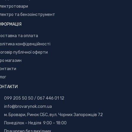
лектротовари
лектро та бензоінструмент
НФОРМАЦІЯ
оставка та оплата
олітика конфіденційності
оговір публічної оферти
ро магазин
онтакти
лог
ОНТАКТИ
099 205 50 50
/
067 446 01 12
info@brovarynok.com.ua
м. Бровари, Ринок СБС, вул. Чорних Запорожців 72
Понеділок – Неділя 9:00 – 18:00
Працюємо без вихідних