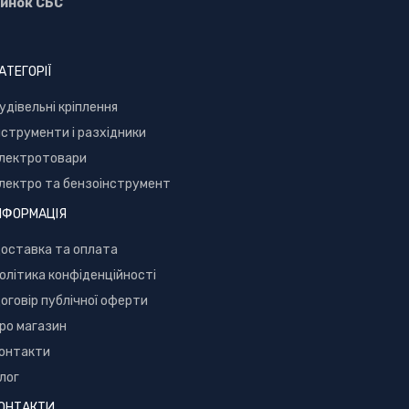
инок СБС
АТЕГОРІЇ
уд
івельні кріплення
нструменти і разхідники
лектротовари
лектро та бензоінструмент
НФОРМАЦІЯ
оставка та оплата
олітика конфіденційності
оговір публічної оферти
ро магазин
онтакти
лог
ОНТАКТИ