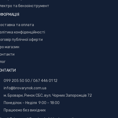
лектро та бензоінструмент
НФОРМАЦІЯ
оставка та оплата
олітика конфіденційності
оговір публічної оферти
ро магазин
онтакти
лог
ОНТАКТИ
099 205 50 50
/
067 446 01 12
info@brovarynok.com.ua
м. Бровари, Ринок СБС, вул. Чорних Запорожців 72
Понеділок – Неділя 9:00 – 18:00
Працюємо без вихідних