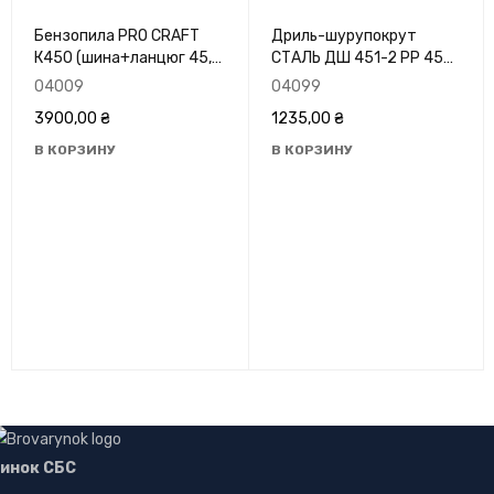
Бензопила PRO CRAFT
Дриль-шурупокрут
К450 (шина+ланцюг 45,
СТАЛЬ ДШ 451-2 РР 450
шина+ланцюг 40) 2020
Вт
04009
04099
3900,00
₴
1235,00
₴
В КОРЗИНУ
В КОРЗИНУ
инок СБС