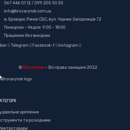
067 446 01 12
/
099 205 50 50
info@brovarynok.com.ua
м. Бровари, Ринок СБС, вул. Чорних Запорожців 72
Понеділок – Неділя 9:00 – 18:00
Працюємо без вихідних
iber
Telegram
Facebook-f
Instagram
©
Brovarynok
– Всі права захищені 2022
АТЕГОРІІ
удівельне кріплення
нструменти та розхідники
лектротовари