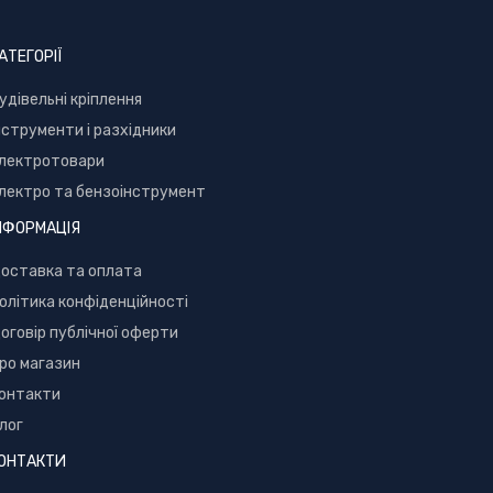
АТЕГОРІЇ
уд
івельні кріплення
нструменти і разхідники
лектротовари
лектро та бензоінструмент
НФОРМАЦІЯ
оставка та оплата
олітика конфіденційності
оговір публічної оферти
ро магазин
онтакти
лог
ОНТАКТИ