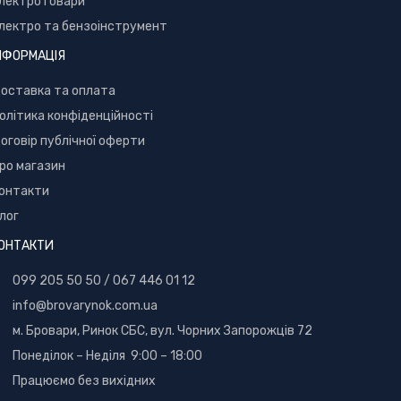
лектротовари
лектро та бензоінструмент
НФОРМАЦІЯ
оставка та оплата
олітика конфіденційності
оговір публічної оферти
ро магазин
онтакти
лог
ОНТАКТИ
099 205 50 50
/
067 446 01 12
info@brovarynok.com.ua
м. Бровари, Ринок СБС, вул. Чорних Запорожців 72
Понеділок – Неділя 9:00 – 18:00
Працюємо без вихідних