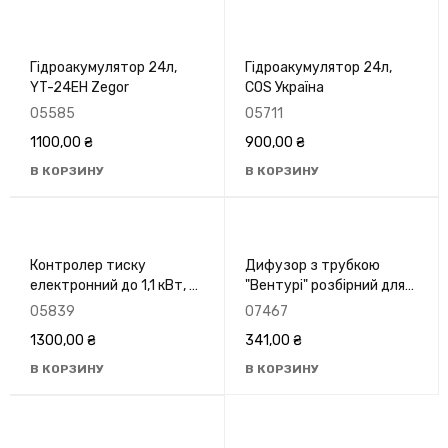
Гідроакумулятор 24л,
Гідроакумулятор 24л,
YT-24EH Zegor
COS Україна
05585
05711
1100,00
₴
900,00
₴
В КОРЗИНУ
В КОРЗИНУ
Контролер тиску
Дифузор з трубкою
електронний до 1,1 кВт, 1"
"Вентурі" розбірний для
Koer KS-8R KP2785
насосів
05839
07467
1300,00
₴
341,00
₴
В КОРЗИНУ
В КОРЗИНУ