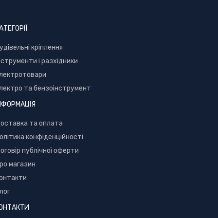
АТЕГОРІЇ
уд
івельні кріплення
нструменти і разхідники
лектротовари
лектро та бензоінструмент
НФОРМАЦІЯ
оставка та оплата
олітика конфіденційності
оговір публічної оферти
ро магазин
онтакти
лог
ОНТАКТИ