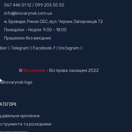
067 446 01 12
/
099 205 50 50
info@brovarynok.com.ua
м. Бровари, Ринок СБС, вул. Чорних Запорожців 72
Понеділок – Неділя 9:00 – 18:00
Працюємо без вихідних
iber
Telegram
Facebook-f
Instagram
©
Brovarynok
– Всі права захищені 2022
АТЕГОРІІ
удівельне кріплення
нструменти та розхідники