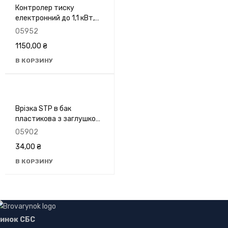
Контролер тиску
електронний до 1,1 кВт,
кутовий 1" Koer KS-3
05952
KP2784
1150,00
₴
В КОРЗИНУ
Врізка STP в бак
пластикова з заглушкою
1/2"
05902
34,00
₴
В КОРЗИНУ
инок СБС