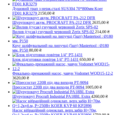
Душовий трап з нерж.сталі SUS304 70*800мм Koer
FD01 KR3279
2150,00
₴
Шурупокрут акум. PROCRAFT PA-212 DFR
2635,00
₴
Вилив (гусак) гнучкий червоний Zerix SPS-02
214,00
₴
Круг шліфувальний на липучці (5шт) Mastertool : Ø180
мм. Р150
80,00
₴
Блок підготовки повітря 1/4" PT-1431
650,00
₴
Фекально-дренажний насос, чавун Vodomet WQD15-12-2
3620,00
₴
Прессостат 220В під два виходи PT-9094
1005,00
₴
Шурупокрут Procraft Industrial PA18BL Extra
4260,00
₴
Насос вібраційний одноклап. верх.забір Н=70м,
Q=1,2куб.м, Р=250Вт KOER KVP 60 KP2896
1750,00
₴