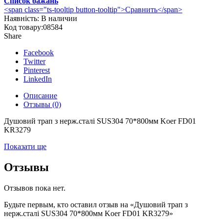
Список бажань
<span class="ts-tooltip button-tooltip">Сравнить</span>
Наявність:
В наличии
Код товару:
08584
Share
Facebook
Twitter
Pinterest
LinkedIn
Описание
Отзывы (0)
Душовий трап з нерж.сталі SUS304 70*800мм Koer FD01
KR3279
Показати ще
Отзывы
Отзывов пока нет.
Будьте первым, кто оставил отзыв на «Душовий трап з
нерж.сталі SUS304 70*800мм Koer FD01 KR3279»