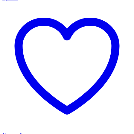
трап
з
нерж.сталі
SUS304
70*800мм
Koer
FD01
KR3279