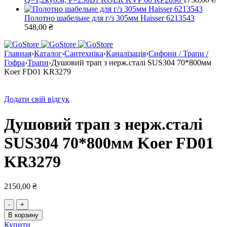
Полотно шабельне для г/з 305мм Haisser 6213543
548,00
₴
Главная
›
Каталог
›
Сантехніка
›
Каналізація
›
Сифони / Трапи /
Гофра
›
Трапи
›
Душовий трап з нерж.сталі SUS304 70*800мм
Koer FD01 KR3279
Додати свій відгук
Душовий трап з нерж.сталі
SUS304 70*800мм Koer FD01
KR3279
2150,00
₴
Количество
товара
В корзину
Душовий
Купити