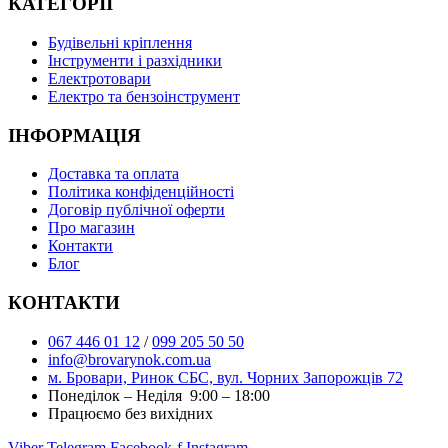
КАТЕГОРІЇ
Буд
івельні кріплення
Інструменти і разхідники
Електротовари
Електро та бензоінструмент
ІНФОРМАЦІЯ
Доставка та оплата
Політика конфіденційності
Договір публічної оферти
Про магазин
Контакти
Блог
КОНТАКТИ
067 446 01 12
/
099 205 50 50
info@brovarynok.com.ua
м. Бровари, Ринок СБС, вул. Чорних Запорожців 72
Понеділок – Неділя 9:00 – 18:00
Працюємо без вихідних
Viber
Telegram
Facebook-f
Instagram