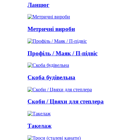
Ланцюг
Метричні вироби
Профіль / Маяк / П-підвіс
Скоба будівельна
Скоби / Цвяхи для степлера
Такелаж