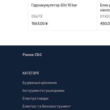
тикова з
Гідроакумулятор 50л 10 bar
Блок 
насосу
05673
0742
1563,00
₴
450,
НУТИ
В КОРЗИНУ
ПЕРЕГЛЯНУТИ
В КО
Ринок СБС
КАТЕГОРІЇ
Буд
івельні кріплення
Інструменти і разхідники
Електротовари
Електро та бензоінструмент