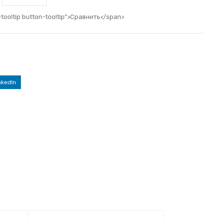
-tooltip button-tooltip">Сравнить</span>
nkedIn