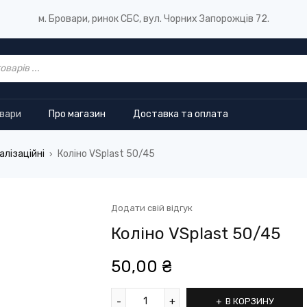
м. Бровари, ринок СБС, вул. Чорних Запорожців 72.
овари
Про магазин
Доставка та оплата
алізаційні
Коліно VSplast 50/45
›
Додати свій відгук
Коліно VSplast 50/45
50,00
₴
В КОРЗИНУ