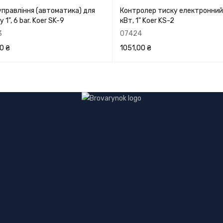
управління (автоматика) для
Контролер тиску електронний 
 1", 6 bar. Koer SK-9
кВт, 1" Koer KS-2
3
07424
00
₴
1051,00
₴
РЗИНУ
ПЕРЕГЛЯНУТИ
В КОРЗИНУ
ПЕРЕГЛЯНУТИ