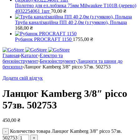
Полотно для ел.лобзика 75мм Milwaukee T101B (дерево)
4932254061 1шт
70,00
₴
Труба каналізаційна ПП 40 2,0м (з гумкою), Польща
168,00
₴
Рубанок PROCRAFT 1150
1755,00
₴
Главная
›
Каталог
›
Електро та
бензоінструмент
›
Бензоінструмент
›
Ланцюги та шини до
бензопил
›
Ланцюг Kamberg 3/8″ picco 57зв. 502753
Додати свій відгук
Ланцюг Kamberg 3/8″ picco
57зв. 502753
450,00
₴
Количество товара Ланцюг Kamberg 3/8" picco 57зв.
502753