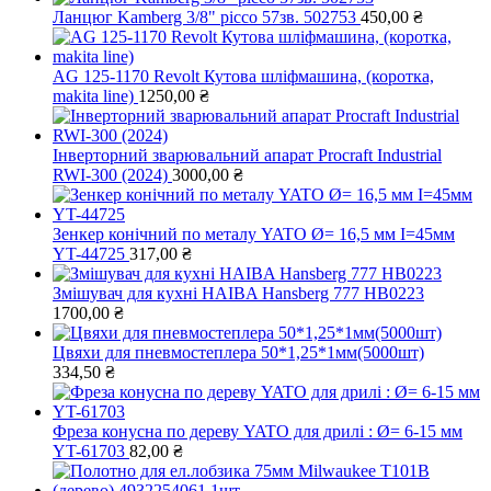
Ланцюг Kamberg 3/8" picco 57зв. 502753
450,00
₴
AG 125-1170 Revolt Кутова шліфмашина, (коротка,
makita line)
1250,00
₴
Інверторний зварювальний апарат Procraft Industrial
RWI-300 (2024)
3000,00
₴
Зенкер конічний по металу YATO Ø= 16,5 мм І=45мм
YT-44725
317,00
₴
Змішувач для кухні HAIBA Hansberg 777 HB0223
1700,00
₴
Цвяхи для пневмостеплера 50*1,25*1мм(5000шт)
334,50
₴
Фреза конусна по дереву YATO для дрилі : Ø= 6-15 мм
YT-61703
82,00
₴