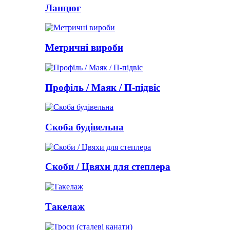
Ланцюг
Метричні вироби
Профіль / Маяк / П-підвіс
Скоба будівельна
Скоби / Цвяхи для степлера
Такелаж