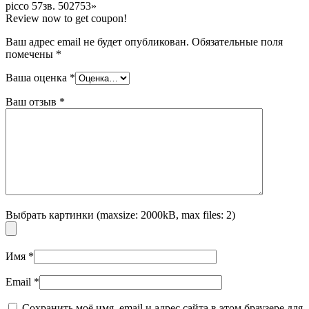
picco 57зв. 502753»
Review now to get coupon!
Ваш адрес email не будет опубликован.
Обязательные поля
помечены
*
Ваша оценка
*
Ваш отзыв
*
Выбрать картинки (maxsize: 2000kB, max files: 2)
Имя
*
Email
*
Сохранить моё имя, email и адрес сайта в этом браузере для