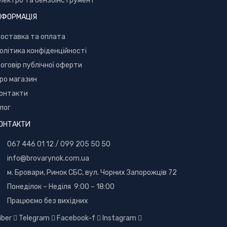
лектро та бензоінструмент
НФОРМАЦІЯ
оставка та оплата
олітика конфіденційності
оговір публічної оферти
ро магазин
онтакти
лог
ОНТАКТИ
067 446 01 12
/
099 205 50 50
info@brovarynok.com.ua
м. Бровари, Ринок СБС, вул. Чорних Запорожців 72
Понеділок – Неділя 9:00 – 18:00
Працюємо без вихідних
iber
Telegram
Facebook-f
Instagram