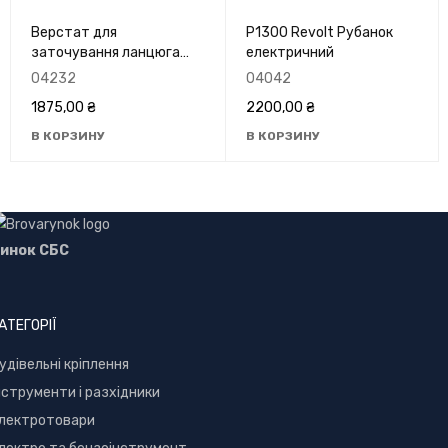
Верстат для
P1300 Revolt Рубанок
заточування ланцюга
електричний
PRO-CRAFT SK-1100
04232
04042
1875,00
₴
2200,00
₴
В КОРЗИНУ
В КОРЗИНУ
инок СБС
АТЕГОРІЇ
уд
івельні кріплення
нструменти і разхідники
лектротовари