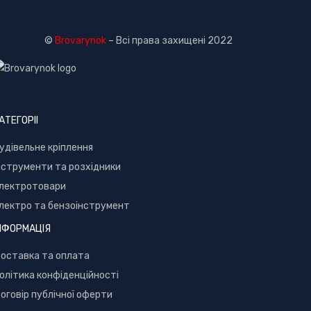
©
Brovarynok
– Всі права захищені 2022
АТЕГОРІІ
удівельне кріплення
нструменти та розхідники
лектротовари
лектро та бензоінструмент
НФОРМАЦІЯ
оставка та оплата
олітика конфіденційності
оговір публічної оферти