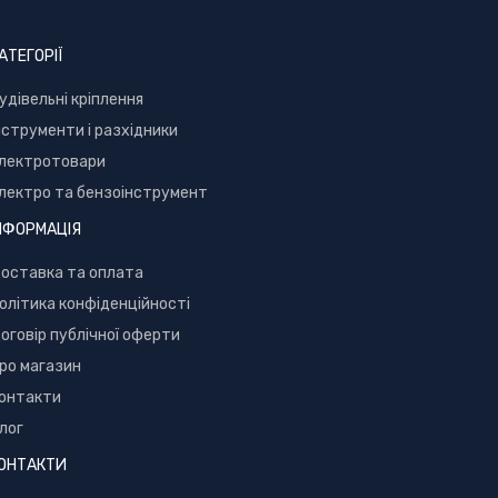
АТЕГОРІЇ
уд
івельні кріплення
нструменти і разхідники
лектротовари
лектро та бензоінструмент
НФОРМАЦІЯ
оставка та оплата
олітика конфіденційності
оговір публічної оферти
ро магазин
онтакти
лог
ОНТАКТИ