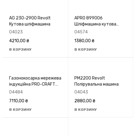
AG 230-2900 Revolt
APRO 899006
Кутова шліфмашина
Шліфмашина кутова
125/1250 Р
04023
04574
4210,00
₴
1380,00
₴
В КОРЗИНУ
В КОРЗИНУ
Газонокосарка мережева
PM2200 Revolt
індукційна PRO-CRAFT
Полірувальна машина
NM-2100
04484
04043
7110,00
₴
2880,00
₴
В КОРЗИНУ
В КОРЗИНУ