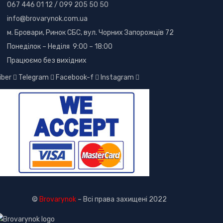
067 446 01 12
/
099 205 50 50
info@brovarynok.com.ua
м. Бровари, Ринок СБС, вул. Чорних Запорожців 72
Понеділок – Неділя 9:00 – 18:00
Працюємо без вихідних
iber
Telegram
Facebook-f
Instagram
©
Brovarynok
– Всі права захищені 2022