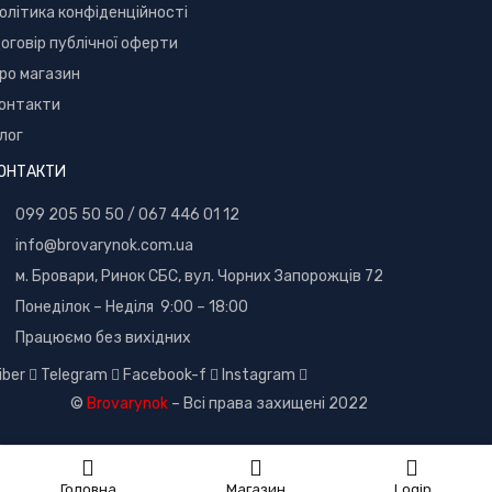
олітика конфіденційності
оговір публічної оферти
ро магазин
онтакти
лог
ОНТАКТИ
099 205 50 50
/
067 446 01 12
info@brovarynok.com.ua
м. Бровари, Ринок СБС, вул. Чорних Запорожців 72
Понеділок – Неділя 9:00 – 18:00
Працюємо без вихідних
iber
Telegram
Facebook-f
Instagram
©
Brovarynok
– Всі права захищені 2022
Головна
Магазин
Login