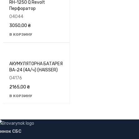
RH-1250 Q Revolt
Перфоратор
04044
3050,00
₴
В КОРЗИНУ
АКУМУЛЯТОРНА БАТАРЕЯ
ВА-24 (4А/ч) (HAISSER)
04176
2165,00
₴
В КОРЗИНУ
инок СБС