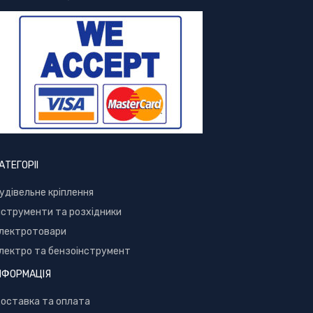
АТЕГОРІІ
удівельне кріплення
нструменти та розхідники
лектротовари
лектро та бензоінструмент
НФОРМАЦІЯ
оставка та оплата