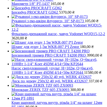
Манометр 1/8" PT-1437
165,00
₴
Бензобур PROCRAFT GD62
5370,00
₴
Рукавиці з еко-шкіри флуоресц. 10" SP-0173
105,00
₴
Фекально-дренажний насос, чавун Vodomet WQD15-12-2
3620,00
₴
Шланг для душу 1,5м WKR-007 I*I Zegor
180,00
₴
Бензиновий тример PRO СRAFT Т4200 PRO
3990,00
₴
Насос свердловинний +пульт, Н=102м, Q=6м.куб,
1100Вт 1-1/4" Koer 4SDM 4/14+50м KP2644
11580,00
₴
Диск по дереву 250х32 40 зуб. WERK 4332637
337,00
₴
Монокран ZERIX TZF 605 ZX0093
300,00
₴
Кран шаровий латунь внутр. різьба 1/4" на шланг 12мм
PT-1891
80,00
₴