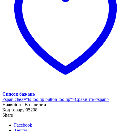
Список бажань
<span class="ts-tooltip button-tooltip">Сравнить</span>
Наявність:
В наличии
Код товару:
05208
Share
Facebook
Twitter