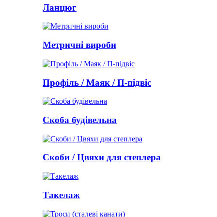
Ланцюг
Метричні вироби
Профіль / Маяк / П-підвіс
Скоба будівельна
Скоби / Цвяхи для степлера
Такелаж