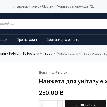
м. Бровари, ринок СБС, вул. Чорних Запорожців 72.
овари
Про магазин
Доставка та оплата
апи / Гофра
Гофра для унітазу
Манжета для унітазу ексцентр
›
›
Додати свій відгук
Манжета для унітазу ек
250,00
₴
В КОРЗИНУ