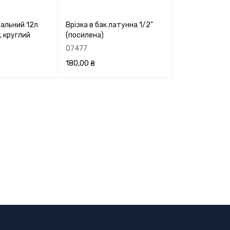
альний 12л
Врізка в бак латунна 1/2"
, круглий
(посилена)
07477
180,00
₴
ЕРЕГЛЯНУТИ
В КОРЗИНУ
ПЕРЕГЛЯНУТИ