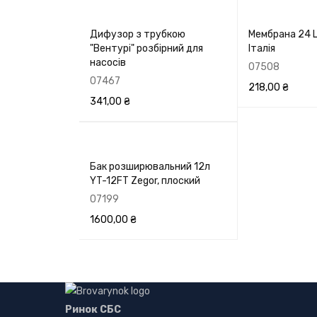
Дифузор з трубкою
Мембрана 24 
"Вентурі" розбірний для
Італія
насосів
07508
07467
218,00
₴
341,00
₴
В КОРЗИНУ
П
В КОРЗИНУ
ПЕРЕГЛЯНУТИ
Бак розширювальний 12л
YT-12FT Zegor, плоский
07199
1600,00
₴
В КОРЗИНУ
ПЕРЕГЛЯНУТИ
Ринок СБС