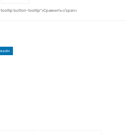
-tooltip button-tooltip">Сравнить</span>
nkedIn