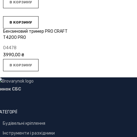
В КОРЗИНУ
В КОРЗИНУ
Бензиновий тример PRO СRAFT
Т4200 PRO
04478
3990,00
₴
В КОРЗИНУ
инок СБС
АТЕГОРІЇ
Буд
івельні кріплення
Інструменти і разхідники