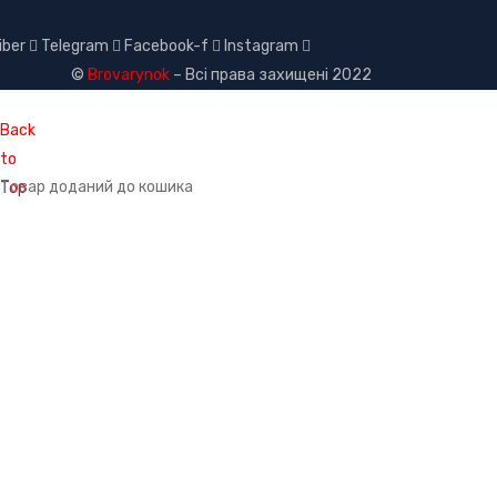
iber
Telegram
Facebook-f
Instagram
©
Brovarynok
– Всі права захищені 2022
Back
to
Товар доданий до кошика
Top