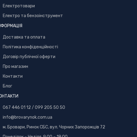
Електротовари
Електро та бензоінструмент
НФОРМАЦІЯ
Доставка та оплата
Політика конфіденційності
Договір публічної оферти
Про магазин
Контакти
Блог
ОНТАКТИ
067 446 01 12
/
099 205 50 50
info@brovarynok.com.ua
м. Бровари, Ринок СБС, вул. Чорних Запорожців 72
Понеділок – Неділя 9:00 – 18:00