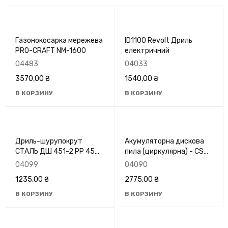
Газонокосарка мережева
ID1100 Revolt Дриль
PRO-CRAFT NM-1600
електричний
04483
04033
3570,00
₴
1540,00
₴
В КОРЗИНУ
В КОРЗИНУ
Дриль-шурупокрут
Акумуляторна дискова
СТАЛЬ ДШ 451-2 РР 450
пила (циркулярна) - CS
Вт
216,18В, 165мм, 4200 об/
04099
04090
хв, (HAISSER)
1235,00
₴
2775,00
₴
В КОРЗИНУ
В КОРЗИНУ