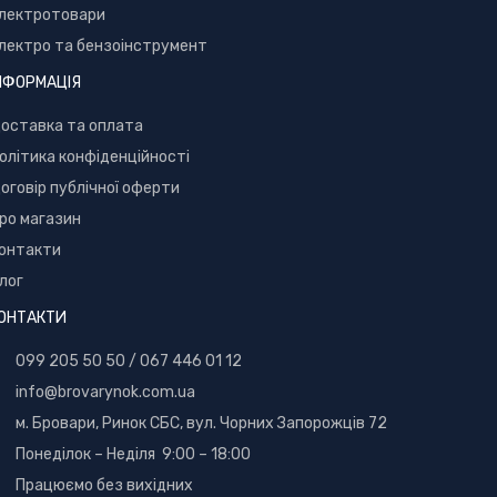
лектротовари
лектро та бензоінструмент
НФОРМАЦІЯ
оставка та оплата
олітика конфіденційності
оговір публічної оферти
ро магазин
онтакти
лог
ОНТАКТИ
099 205 50 50
/
067 446 01 12
info@brovarynok.com.ua
м. Бровари, Ринок СБС, вул. Чорних Запорожців 72
Понеділок – Неділя 9:00 – 18:00
Працюємо без вихідних