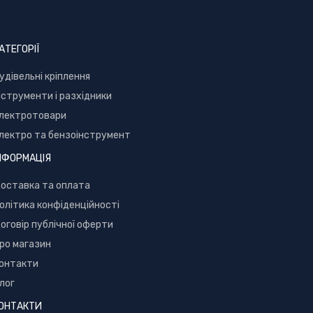
АТЕГОРІЇ
уд
івельні кріплення
нструменти і разхідники
лектротовари
лектро та бензоінструмент
НФОРМАЦІЯ
оставка та оплата
олітика конфіденційності
оговір публічної оферти
ро магазин
онтакти
лог
ОНТАКТИ