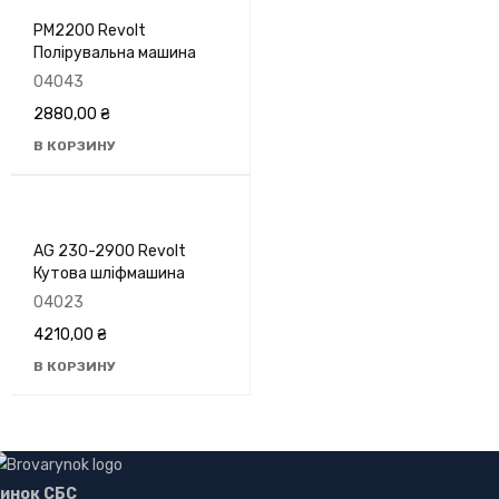
PM2200 Revolt
Полірувальна машина
04043
2880,00
₴
В КОРЗИНУ
AG 230-2900 Revolt
Кутова шліфмашина
04023
4210,00
₴
В КОРЗИНУ
инок СБС