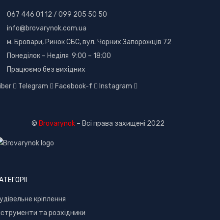
067 446 01 12
/
099 205 50 50
info@brovarynok.com.ua
м. Бровари, Ринок СБС, вул. Чорних Запорожців 72
Понеділок – Неділя 9:00 – 18:00
Працюємо без вихідних
iber
Telegram
Facebook-f
Instagram
©
Brovarynok
– Всі права захищені 2022
АТЕГОРІІ
удівельне кріплення
нструменти та розхідники