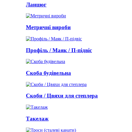
Ланцюг
Метричні вироби
Профіль / Маяк / П-підвіс
Скоба будівельна
Скоби / Цвяхи для степлера
Такелаж