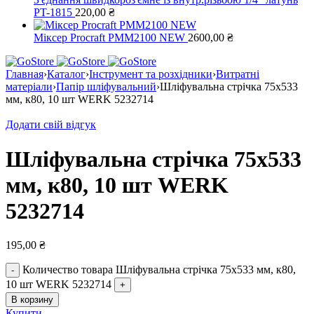
PT-1815
220,00
₴
Міксер Procraft PMM2100 NEW
2600,00
₴
Главная
›
Каталог
›
Інструмент та розхідники
›
Витратні
матеріали
›
Папір шліфувальний
›
Шліфувальна стрічка 75х533
мм, к80, 10 шт WERK 5232714
Додати свій відгук
Шліфувальна стрічка 75х533
мм, к80, 10 шт WERK
5232714
195,00
₴
Количество товара Шліфувальна стрічка 75х533 мм, к80,
10 шт WERK 5232714
В корзину
Купити