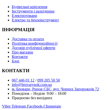
Буд
івельні кріплення
Інструменти і разхідники
Електротовари
Електро та бензоінструмент
ІНФОРМАЦІЯ
Доставка та оплата
Політика конфіденційності
Договір публічної оферти
Про магазин
Контакти
Блог
КОНТАКТИ
067 446 01 12
/
099 205 50 50
info@brovarynok.com.ua
м. Бровари, Ринок СБС, вул. Чорних Запорожців 72
Понеділок – Неділя 9:00 – 18:00
Працюємо без вихідних
Viber
Telegram
Facebook-f
Instagram