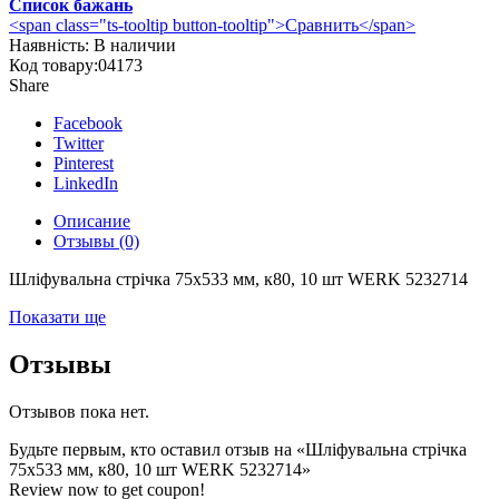
Список бажань
<span class="ts-tooltip button-tooltip">Сравнить</span>
Наявність:
В наличии
Код товару:
04173
Share
Facebook
Twitter
Pinterest
LinkedIn
Описание
Отзывы (0)
Шліфувальна стрічка 75х533 мм, к80, 10 шт WERK 5232714
Показати ще
Отзывы
Отзывов пока нет.
Будьте первым, кто оставил отзыв на «Шліфувальна стрічка
75х533 мм, к80, 10 шт WERK 5232714»
Review now to get coupon!