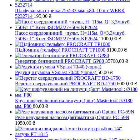
Шліфувальна стрічка 75х533 мм, к80, 10 шт WERK
5232714
195,00
₴
Насос свердловинний +пульт, Н=115м, Q=3,3м.куб,
750Вт 1" Koer 3SDM2/27+50м KP2624
11000,00
₴
Підйомник (тельфер) PROCRAFT ТР1000
8190,00
₴
Генератор бензиновий PROCRAFT GP80
35700,00
₴
Редукція гумова VSplast 70/40 (чорна)
50,00
₴
Верстат свердлувальний PROCRAFT BD-1750
6000,00
₴
Круг шліфувальний на липучці (5шт) Mastertool : Ø180
мм. Р80
80,00
₴
Реле керування насосом (автоматика) Optima PC-59N
1950,00
₴
З'єднання швидкороз'ємне із внутр.різьбою 1/4" латунь