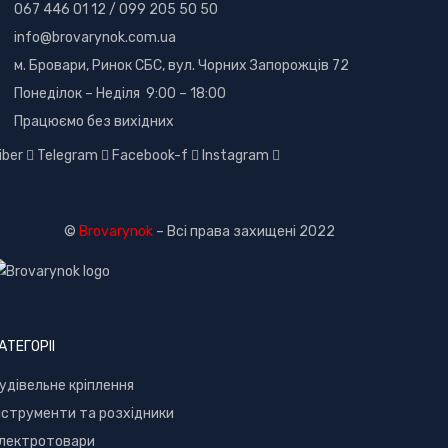
067 446 01 12
/
099 205 50 50
info@brovarynok.com.ua
м. Бровари, Ринок СБС, вул. Чорних Запорожців 72
Понеділок – Неділя 9:00 – 18:00
Працюємо без вихідних
iber
Telegram
Facebook-f
Instagram
©
Brovarynok
– Всі права захищені 2022
АТЕГОРІІ
удівельне кріплення
нструменти та розхідники
лектротовари