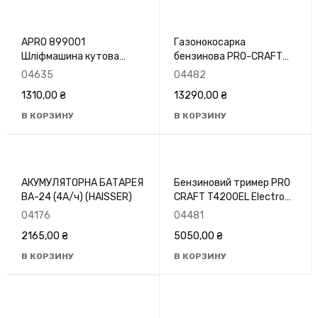
APRO 899001
Газонокосарка
Шліфмашина кутова
бензинова PRO-CRAFT
125/980
PLM-460
04635
04482
1310,00
₴
13290,00
₴
В КОРЗИНУ
В КОРЗИНУ
АКУМУЛЯТОРНА БАТАРЕЯ
Бензиновий тример PRO
ВА-24 (4А/ч) (HAISSER)
СRAFT T4200EL Electro
Starter
04176
04481
2165,00
₴
5050,00
₴
В КОРЗИНУ
В КОРЗИНУ