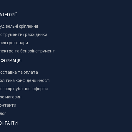
АТЕГОРІЇ
уд
івельні кріплення
нструменти і разхідники
лектротовари
лектро та бензоінструмент
НФОРМАЦІЯ
оставка та оплата
олітика конфіденційності
оговір публічної оферти
ро магазин
онтакти
лог
ОНТАКТИ