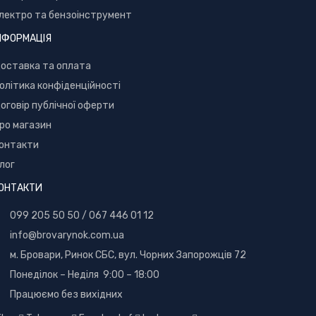
лектро та бензоінструмент
НФОРМАЦІЯ
оставка та оплата
олітика конфіденційності
оговір публічної оферти
ро магазин
онтакти
лог
ОНТАКТИ
099 205 50 50
/
067 446 01 12
info@brovarynok.com.ua
м. Бровари, Ринок СБС, вул. Чорних Запорожців 72
Понеділок – Неділя 9:00 – 18:00
Працюємо без вихідних