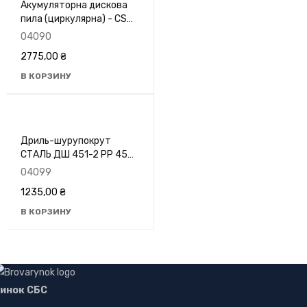
Акумуляторна дискова
пила (циркулярна) - CS
216,18В, 165мм, 4200 об/
04090
хв, (HAISSER)
2775,00
₴
В КОРЗИНУ
Дриль-шурупокрут
СТАЛЬ ДШ 451-2 РР 450
Вт
04099
1235,00
₴
В КОРЗИНУ
инок СБС