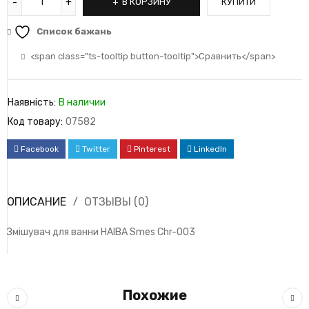
В КОРЗИНУ
КУПИТИ
Список бажань
<span class="ts-tooltip button-tooltip">Сравнить</span>
Наявність:
В наличии
Код товару:
07582
Facebook
Twitter
Pinterest
LinkedIn
ОПИСАНИЕ
ОТЗЫВЫ (0)
Змішувач для ванни HAIBA Smes Chr-003
Похожие