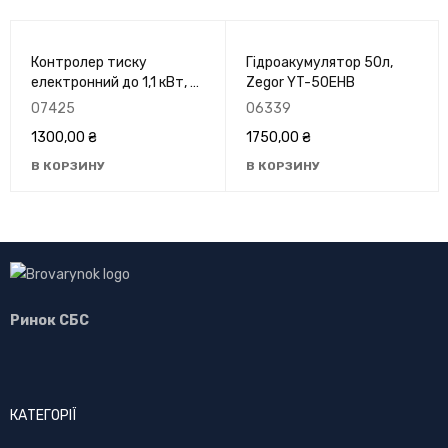
Контролер тиску
Гідроакумулятор 50л,
електронний до 1,1 кВт, 1"
Zegor YT-50EHB
Koer KS-8АТ
07425
06339
1300,00
₴
1750,00
₴
В КОРЗИНУ
В КОРЗИНУ
Ринок СБС
КАТЕГОРІЇ