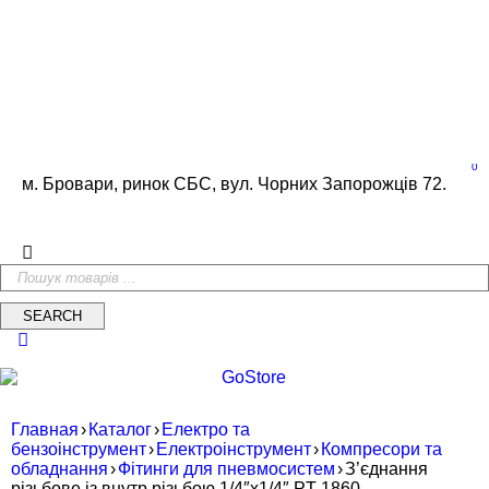
0
м. Бровари, ринок СБС, вул. Чорних Запорожців 72.
Главная
›
Каталог
›
Електро та
бензоінструмент
›
Електроінструмент
›
Компресори та
обладнання
›
Фітинги для пневмосистем
›
З’єднання
різьбове із внутр.різьбою 1/4″х1/4″ PT-1860