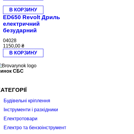
В КОРЗИНУ
ED650 Revolt Дриль
електричний
безударний
04028
1150,00
₴
В КОРЗИНУ
инок СБС
КАТЕГОРІЇ
Буд
івельні кріплення
Інструменти і разхідники
Електротовари
Електро та бензоінструмент