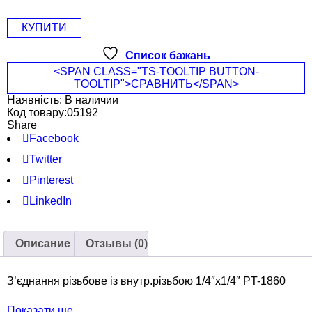
КУПИТИ
Список бажань
<SPAN CLASS="TS-TOOLTIP BUTTON-
TOOLTIP">СРАВНИТЬ</SPAN>
Наявність:
В наличии
Код товару:
05192
Share
Facebook
Twitter
Pinterest
LinkedIn
Описание
Отзывы (0)
З’єднання різьбове із внутр.різьбою 1/4″х1/4″ PT-1860
Показати ще