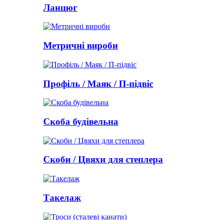
Ланцюг
Метричні вироби
Профіль / Маяк / П-підвіс
Скоба будівельна
Скоби / Цвяхи для степлера
Такелаж