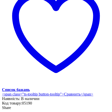
Список бажань
<span class="ts-tooltip button-tooltip">Сравнить</span>
Наявність:
В наличии
Код товару:
05190
Share