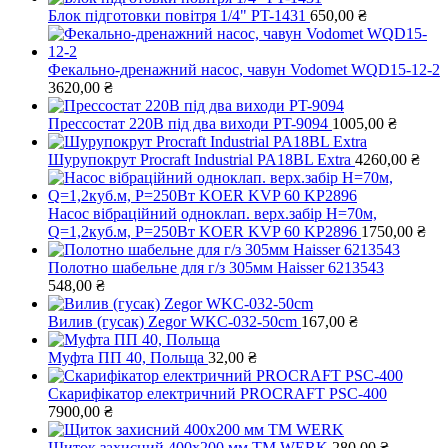
Блок підготовки повітря 1/4" PT-1431
650,00
₴
Фекально-дренажний насос, чавун Vodomet WQD15-12-2
3620,00
₴
Прессостат 220В під два виходи PT-9094
1005,00
₴
Шурупокрут Procraft Industrial PA18BL Extra
4260,00
₴
Насос вібраційний одноклап. верх.забір Н=70м,
Q=1,2куб.м, Р=250Вт KOER KVP 60 KP2896
1750,00
₴
Полотно шабельне для г/з 305мм Haisser 6213543
548,00
₴
Вилив (гусак) Zegor WKC-032-50cm
167,00
₴
Муфта ПП 40, Польща
32,00
₴
Скарифікатор електричний PROCRAFT PSC-400
7900,00
₴
Щиток захисний 400х200 мм ТМ WERK
280,00
₴