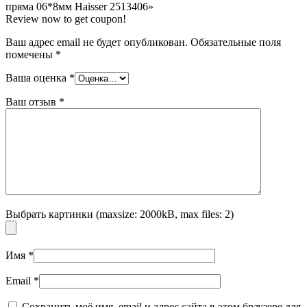
пряма 06*8мм Haisser 2513406»
Review now to get coupon!
Ваш адрес email не будет опубликован.
Обязательные поля
помечены
*
Ваша оценка
*
Ваш отзыв
*
Выбрать картинки (maxsize: 2000kB, max files: 2)
Имя
*
Email
*
Сохранить моё имя, email и адрес сайта в этом браузере для