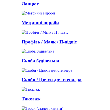
Ланцюг
Метричні вироби
Профіль / Маяк / П-підвіс
Скоба будівельна
Скоби / Цвяхи для степлера
Такелаж