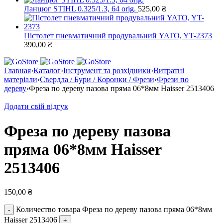
Ланцюг STIHL 0.325/1.3, 64 orig.
525,00
₴
Пістолет пневматичний продувальний YATO, YT-2373
390,00
₴
Главная
›
Каталог
›
Інструмент та розхідники
›
Витратні
матеріали
›
Свердла / Бури / Коронки / Фрези
›
Фрези по
дереву
›
Фреза по дереву пазова пряма 06*8мм Haisser 2513406
Додати свій відгук
Фреза по дереву пазова
пряма 06*8мм Haisser
2513406
150,00
₴
Количество товара Фреза по дереву пазова пряма 06*8мм
Haisser 2513406