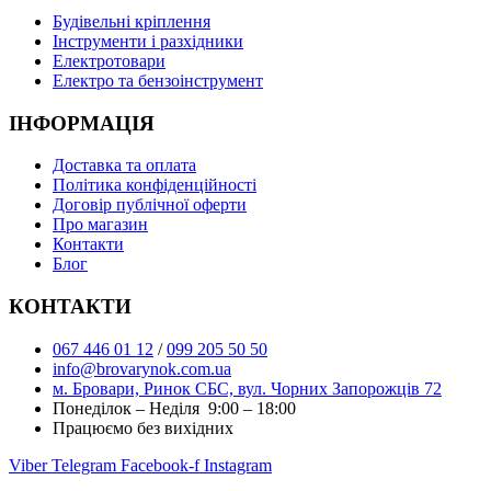
Буд
івельні кріплення
Інструменти і разхідники
Електротовари
Електро та бензоінструмент
ІНФОРМАЦІЯ
Доставка та оплата
Політика конфіденційності
Договір публічної оферти
Про магазин
Контакти
Блог
КОНТАКТИ
067 446 01 12
/
099 205 50 50
info@brovarynok.com.ua
м. Бровари, Ринок СБС, вул. Чорних Запорожців 72
Понеділок – Неділя 9:00 – 18:00
Працюємо без вихідних
Viber
Telegram
Facebook-f
Instagram