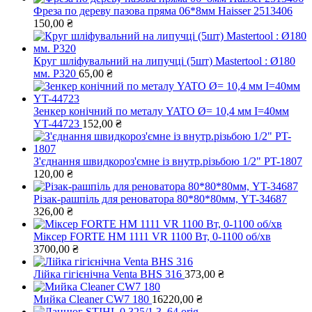
Фреза по дереву пазова пряма 06*8мм Haisser 2513406
150,00
₴
Круг шліфувальний на липучці (5шт) Mastertool : Ø180
мм. Р320
65,00
₴
Зенкер конічний по металу YATO Ø= 10,4 мм І=40мм
YT-44723
152,00
₴
З'єднання швидкороз'ємне із внутр.різьбою 1/2" PT-1807
120,00
₴
Різак-рашпіль для реноватора 80*80*80мм, YT-34687
326,00
₴
Міксер FORTE HM 1111 VR 1100 Вт, 0-1100 об/хв
3700,00
₴
Лійка гігієнічна Venta BHS 316
373,00
₴
Мийка Cleaner CW7 180
16220,00
₴