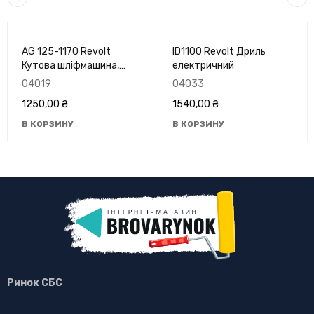
AG 125-1170 Revolt
ID1100 Revolt Дриль
Кутова шліфмашина,
електричний
(коротка, makita line)
04019
04033
1250,00
₴
1540,00
₴
В КОРЗИНУ
В КОРЗИНУ
Ринок СБС