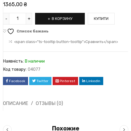
1365,00
₴
В КОРЗИНУ
КУПИТИ
Список бажань
<span class="ts-tooltip button-tooltip">Сравнить</span>
Наявність:
В наличии
Код товару:
04077
Facebook
Twitter
Pinterest
LinkedIn
ОПИСАНИЕ
ОТЗЫВЫ (0)
Похожие